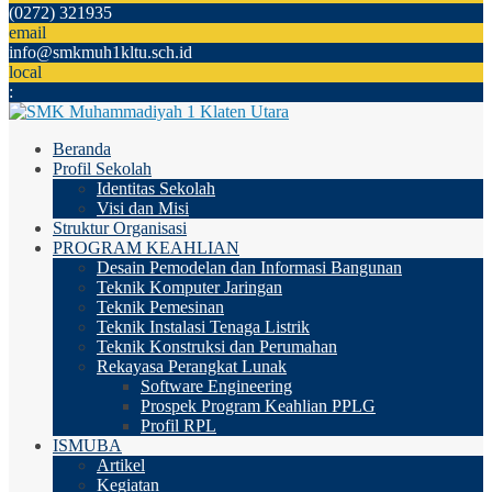
(0272) 321935
email
info@smkmuh1kltu.sch.id
local
:
Beranda
Profil Sekolah
Identitas Sekolah
Visi dan Misi
Struktur Organisasi
PROGRAM KEAHLIAN
Desain Pemodelan dan Informasi Bangunan
Teknik Komputer Jaringan
Teknik Pemesinan
Teknik Instalasi Tenaga Listrik
Teknik Konstruksi dan Perumahan
Rekayasa Perangkat Lunak
Software Engineering
Prospek Program Keahlian PPLG
Profil RPL
ISMUBA
Artikel
Kegiatan