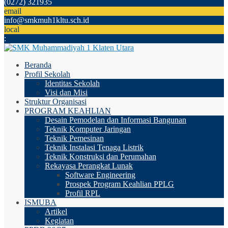
(0272) 321935
email
info@smkmuh1kltu.sch.id
local
:
Beranda
Profil Sekolah
Identitas Sekolah
Visi dan Misi
Struktur Organisasi
PROGRAM KEAHLIAN
Desain Pemodelan dan Informasi Bangunan
Teknik Komputer Jaringan
Teknik Pemesinan
Teknik Instalasi Tenaga Listrik
Teknik Konstruksi dan Perumahan
Rekayasa Perangkat Lunak
Software Engineering
Prospek Program Keahlian PPLG
Profil RPL
ISMUBA
Artikel
Kegiatan