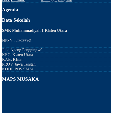
Agenda
Data Sekolah
SMK Muhammadiyah 1 Klaten Utara
NPSN : 20309531
Jl. ki Ageng Pengging 40
KEC.
Klaten Utara
KAB.
Klaten
PROV.
Jawa Tengah
KODE POS
57434
MAPS MUSAKA