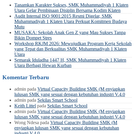
Tanamkan Karakter Sukses, SMK Muhammadiyah 1 Klaten
Utara Gelar Pembinaan Disiplin Bersama Kodim Klaten
Audit Internal ISO 9001:2015 Resmi Digelar, SMK
Muhammadiyah 1 Klaten Utara Perkuat Komitmen Budaya
Mutu
MUSAKA: Sekolah Anak Gen Z yang Mau Sukses Tanpa
Bikin Dompet Stres
Workshop RKJM 2026: Mewujudkan Program Kerja Sekolah
yang Tepat dan Berkualitas SMK Muhammadiyah 1 Klaten
Utara
Semarak Iduladha 1447 H, SMK Muhammadiyah 1 Klaten
Utara Berbagi Hewan Kurban
Komentar Terbaru
admin
pada
Virtual Capacity Building SMK (M enyiapkan
lulusan SMK yang sesuai dengan kebutuhan industri V.4.0
admin
pada
Sekilas Smart School
Keith Littel
pada
Sekilas Smart School
admin
pada
Virtual Capacity Building SMK (M enyiapkan
lulusan SMK yang sesuai dengan kebutuhan industri V.4.0
Wong Ndesa
pada
Virtual Capacity Building SMK (M
enyiapkan lulusan SMK yang sesuai dengan kebutuhan
industri V.4.0