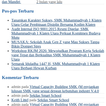
dan Mandiri
2 bulan yang lalu
Pos-pos Terbaru
Tanamkan Karakter Sukses, SMK Muhammadiyah 1 Klaten
Utara Gelar Pembinaan Disiplin Bersama Kodim Klaten
Audit Internal ISO 9001:2015 Resmi Digelar, SMK
Muhammadiyah 1 Klaten Utara Perkuat Komitmen Budaya
Mutu
MUSAKA: Sekolah Anak Gen Z yang Mau Sukses Tanpa
Bikin Dompet Stres
Workshop RKJM 2026: Mewujudkan Program Kerja Sekolah
yang Tepat dan Berkualitas SMK Muhammadiyah 1 Klaten
Utara
Semarak Iduladha 1447 H, SMK Muhammadiyah 1 Klaten
Utara Berbagi Hewan Kurban
Komentar Terbaru
admin
pada
Virtual Capacity Building SMK (M enyiapkan
lulusan SMK yang sesuai dengan kebutuhan industri V.4.0
admin
pada
Sekilas Smart School
Keith Littel
pada
Sekilas Smart School
admin
pada
Virtual Capacity Building SMK (M enyiapkan