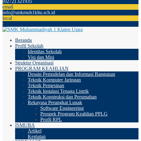
(0272) 321935
email
info@smkmuh1kltu.sch.id
local
:
Beranda
Profil Sekolah
Identitas Sekolah
Visi dan Misi
Struktur Organisasi
PROGRAM KEAHLIAN
Desain Pemodelan dan Informasi Bangunan
Teknik Komputer Jaringan
Teknik Pemesinan
Teknik Instalasi Tenaga Listrik
Teknik Konstruksi dan Perumahan
Rekayasa Perangkat Lunak
Software Engineering
Prospek Program Keahlian PPLG
Profil RPL
ISMUBA
Artikel
Kegiatan