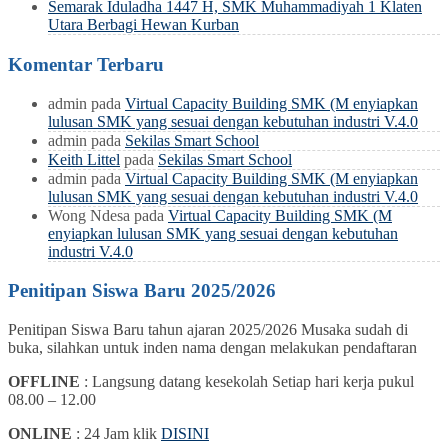
Semarak Iduladha 1447 H, SMK Muhammadiyah 1 Klaten
Utara Berbagi Hewan Kurban
Komentar Terbaru
admin
pada
Virtual Capacity Building SMK (M enyiapkan
lulusan SMK yang sesuai dengan kebutuhan industri V.4.0
admin
pada
Sekilas Smart School
Keith Littel
pada
Sekilas Smart School
admin
pada
Virtual Capacity Building SMK (M enyiapkan
lulusan SMK yang sesuai dengan kebutuhan industri V.4.0
Wong Ndesa
pada
Virtual Capacity Building SMK (M
enyiapkan lulusan SMK yang sesuai dengan kebutuhan
industri V.4.0
Penitipan Siswa Baru 2025/2026
Penitipan Siswa Baru tahun ajaran 2025/2026 Musaka sudah di
buka, silahkan untuk inden nama dengan melakukan pendaftaran
OFFLINE
: Langsung datang kesekolah Setiap hari kerja pukul
08.00 – 12.00
ONLINE
: 24 Jam klik
DISINI