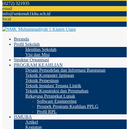
(0272) 321935
email
info@smkmuh1kltu.sch.id
local
:
Beranda
Profil Sekolah
Identitas Sekolah
Visi dan Misi
Struktur Organisasi
PROGRAM KEAHLIAN
Desain Pemodelan dan Informasi Bangunan
Teknik Komputer Jaringan
Teknik Pemesinan
Teknik Instalasi Tenaga Listrik
Teknik Konstruksi dan Perumahan
Rekayasa Perangkat Lunak
Software Engineering
Prospek Program Keahlian PPLG
Profil RPL
ISMUBA
Artikel
Kegiatan