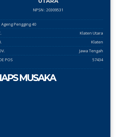
UTARA
NPSN : 20309531
 ki Ageng Pengging 40
.
Klaten Utara
.
Klaten
OV.
Jawa Tengah
DE POS
57434
APS MUSAKA