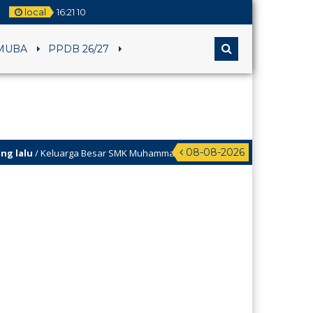
local
16
:
21
10
MUBA
PPDB 26/27
08-08-2026
alu
/ Keluarga Besar SMK Muhammadiyah 1 Klaten Utara mengucapkan Selama