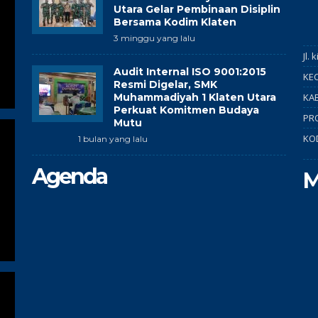
Utara Gelar Pembinaan Disiplin
Bersama Kodim Klaten
3 minggu yang lalu
Jl.
Audit Internal ISO 9001:2015
KEC
Resmi Digelar, SMK
Muhammadiyah 1 Klaten Utara
KAB
Perkuat Komitmen Budaya
PR
Mutu
KO
1 bulan yang lalu
Agenda
M