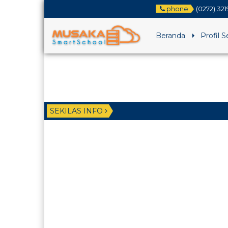
phone
(0272) 32
Beranda
Profil 
SEKILAS INFO