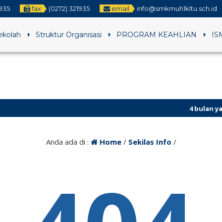
1935
fax
(0272) 321935
email
info@smkmuh1kltu.sch.id
Sekolah
Struktur Organisasi
PROGRAM KEAHLIAN
IS
4 bulan yang l
Anda ada di :
Home
/
Sekilas Info
/