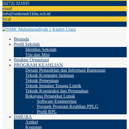
(0272) 321935
email
info@smkmuh1kltu.sch.id
local
:
Beranda
Profil Sekolah
Identitas Sekolah
Visi dan Misi
Struktur Organisasi
PROGRAM KEAHLIAN
Desain Pemodelan dan Informasi Bangunan
Teknik Komputer Jaringan
Teknik Pemesinan
Teknik Instalasi Tenaga Listrik
Teknik Konstruksi dan Perumahan
Rekayasa Perangkat Lunak
Software Engineering
Prospek Program Keahlian PPLG
Profil RPL
ISMUBA
Artikel
Kegiatan