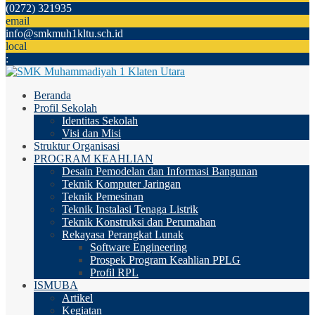
(0272) 321935
email
info@smkmuh1kltu.sch.id
local
:
Beranda
Profil Sekolah
Identitas Sekolah
Visi dan Misi
Struktur Organisasi
PROGRAM KEAHLIAN
Desain Pemodelan dan Informasi Bangunan
Teknik Komputer Jaringan
Teknik Pemesinan
Teknik Instalasi Tenaga Listrik
Teknik Konstruksi dan Perumahan
Rekayasa Perangkat Lunak
Software Engineering
Prospek Program Keahlian PPLG
Profil RPL
ISMUBA
Artikel
Kegiatan