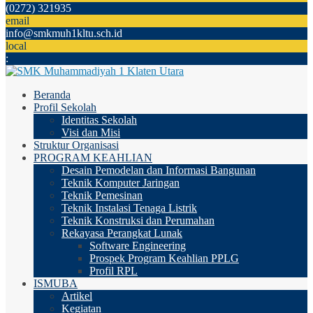
(0272) 321935
email
info@smkmuh1kltu.sch.id
local
:
Beranda
Profil Sekolah
Identitas Sekolah
Visi dan Misi
Struktur Organisasi
PROGRAM KEAHLIAN
Desain Pemodelan dan Informasi Bangunan
Teknik Komputer Jaringan
Teknik Pemesinan
Teknik Instalasi Tenaga Listrik
Teknik Konstruksi dan Perumahan
Rekayasa Perangkat Lunak
Software Engineering
Prospek Program Keahlian PPLG
Profil RPL
ISMUBA
Artikel
Kegiatan