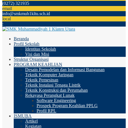
(0272) 321935
email
info@smkmuh1kltu.sch.id
local
:
Beranda
Profil Sekolah
Identitas Sekolah
Visi dan Misi
Struktur Organisasi
PROGRAM KEAHLIAN
Desain Pemodelan dan Informasi Bangunan
Teknik Komputer Jaringan
Teknik Pemesinan
Teknik Instalasi Tenaga Listrik
Teknik Konstruksi dan Perumahan
Rekayasa Perangkat Lunak
Software Engineering
Prospek Program Keahlian PPLG
Profil RPL
ISMUBA
Artikel
Kegiatan