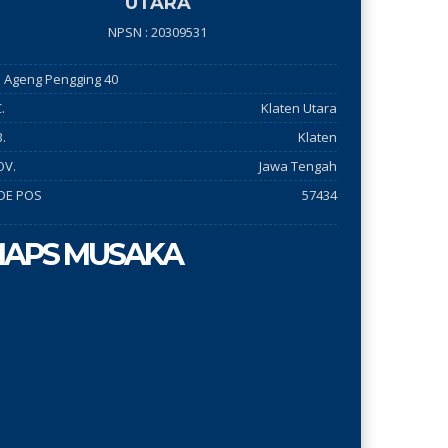
UTARA
NPSN : 20309531
 ki Ageng Pengging 40
.
Klaten Utara
.
Klaten
OV.
Jawa Tengah
DE POS
57434
APS MUSAKA