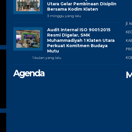
Utara Gelar Pembinaan Disiplin
Bersama Kodim Klaten
3 minggu yang lalu
Jl.
Audit Internal ISO 9001:2015
KEC
Resmi Digelar, SMK
Muhammadiyah 1 Klaten Utara
KAB
Perkuat Komitmen Budaya
PR
Mutu
KO
1 bulan yang lalu
Agenda
M