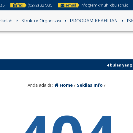
935
fax
(0272) 321935
email
info@smkmuh1kltu.sch.id
Sekolah
Struktur Organisasi
PROGRAM KEAHLIAN
IS
4 bulan yang lalu
/
Anda ada di :
Home
/
Sekilas Info
/