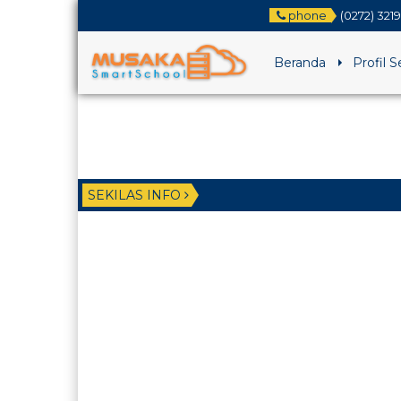
phone
(0272) 321
Beranda
Profil 
SEKILAS INFO