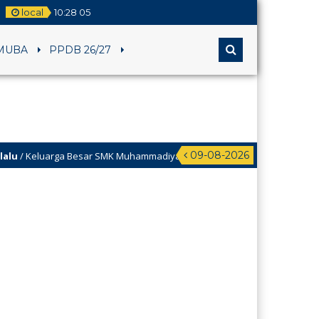
local
10
:
28
05
MUBA
PPDB 26/27
09-08-2026
 Keluarga Besar SMK Muhammadiyah 1 Klaten Utara mengucapkan Selamat H