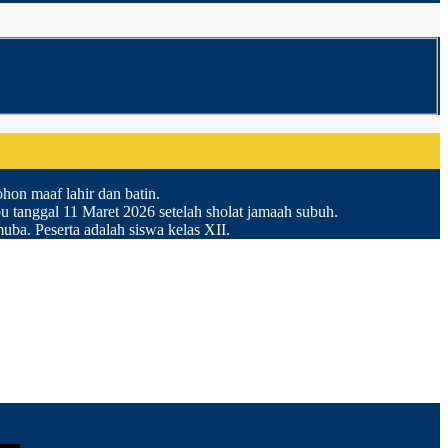
on maaf lahir dan batin.
anggal 11 Maret 2026 setelah sholat jamaah subuh.
a. Peserta adalah siswa kelas XII.