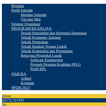
Beranda
Profil Sekolah
Identitas Sekolah
Visi dan Misi
Struktur Organisasi
PROGRAM KEAHLIAN
Desain Pemodelan dan Informasi Bangunan
Teknik Komputer Jaringan
Teknik Pemesinan
Teknik Instalasi Tenaga Listrik
Teknik Konstruksi dan Perumahan
Rekayasa Perangkat Lunak
Software Engineering
Prospek Program Keahlian PPLG
Profil RPL
ISMUBA
Artikel
Kegiatan
PPDB 26/27
phone
(0272) 321935
fax