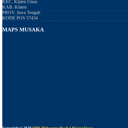
KEC.
Klaten Utara
KAB.
Klaten
PROV.
Jawa Tengah
KODE POS
57434
MAPS MUSAKA
Copyright © 2020
SMK Muhammadiyah 1 Klaten Utara
.