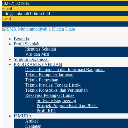
(0272) 321935
email
info@smkmuh1kltu.sch.id
local
:
Beranda
Profil Sekolah
Identitas Sekolah
Visi dan Misi
Struktur Organisasi
PROGRAM KEAHLIAN
Desain Pemodelan dan Informasi Bangunan
Teknik Komputer Jaringan
Teknik Pemesinan
Teknik Instalasi Tenaga Listrik
Teknik Konstruksi dan Perumahan
Rekayasa Perangkat Lunak
Software Engineering
Prospek Program Keahlian PPLG
Profil RPL
ISMUBA
Artikel
Kegiatan