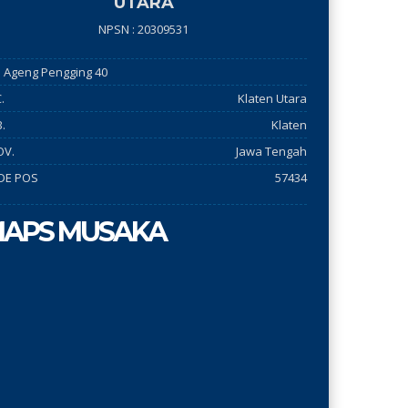
UTARA
NPSN : 20309531
 ki Ageng Pengging 40
.
Klaten Utara
.
Klaten
OV.
Jawa Tengah
DE POS
57434
APS MUSAKA