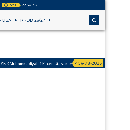
local
22
:
58
39
MUBA
PPDB 26/27
06-08-2026
Muhammadiyah 1 Klaten Utara mengucapkan Selamat Hari Raya Idul Fitri 
1 Maret 2026, SMK Muhammadiyah 1 Klaten Utara akan mengadakan simulasi