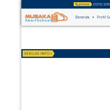
phone
(0272) 321
Beranda
Profil 
SEKILAS INFO