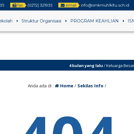
935
fax
(0272) 321935
email
info@smkmuh1kltu.sch.id
Sekolah
Struktur Organisasi
PROGRAM KEAHLIAN
IS
4 bulan yang lalu
/ Keluarga Besar SMK 
4 bulan yang lalu
/ Hari Rabu tanggal 1
Anda ada di :
Home
/
Sekilas Info
/