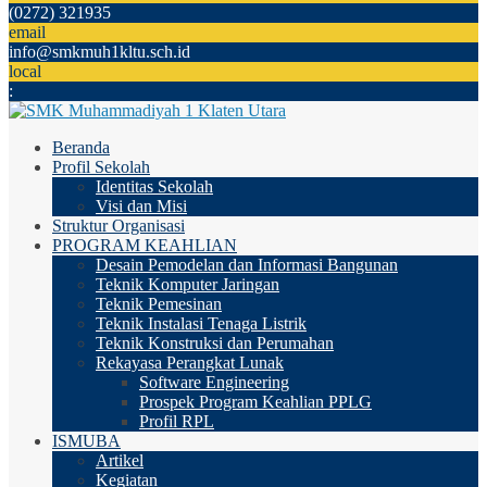
(0272) 321935
email
info@smkmuh1kltu.sch.id
local
:
Beranda
Profil Sekolah
Identitas Sekolah
Visi dan Misi
Struktur Organisasi
PROGRAM KEAHLIAN
Desain Pemodelan dan Informasi Bangunan
Teknik Komputer Jaringan
Teknik Pemesinan
Teknik Instalasi Tenaga Listrik
Teknik Konstruksi dan Perumahan
Rekayasa Perangkat Lunak
Software Engineering
Prospek Program Keahlian PPLG
Profil RPL
ISMUBA
Artikel
Kegiatan