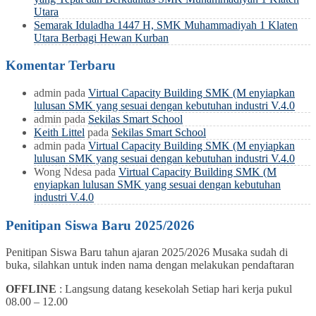
Utara
Semarak Iduladha 1447 H, SMK Muhammadiyah 1 Klaten
Utara Berbagi Hewan Kurban
Komentar Terbaru
admin
pada
Virtual Capacity Building SMK (M enyiapkan
lulusan SMK yang sesuai dengan kebutuhan industri V.4.0
admin
pada
Sekilas Smart School
Keith Littel
pada
Sekilas Smart School
admin
pada
Virtual Capacity Building SMK (M enyiapkan
lulusan SMK yang sesuai dengan kebutuhan industri V.4.0
Wong Ndesa
pada
Virtual Capacity Building SMK (M
enyiapkan lulusan SMK yang sesuai dengan kebutuhan
industri V.4.0
Penitipan Siswa Baru 2025/2026
Penitipan Siswa Baru tahun ajaran 2025/2026 Musaka sudah di
buka, silahkan untuk inden nama dengan melakukan pendaftaran
OFFLINE
: Langsung datang kesekolah Setiap hari kerja pukul
08.00 – 12.00