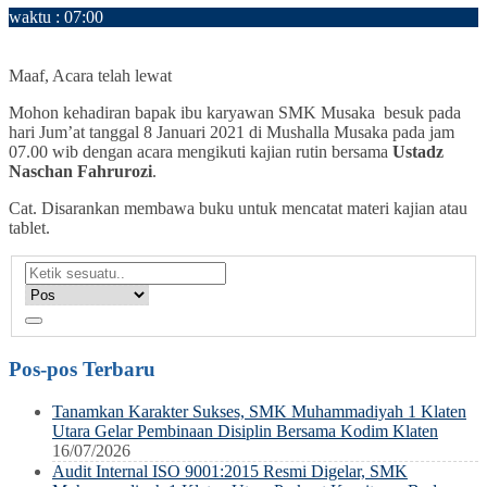
waktu : 07:00
AGENDA : Kajian Jum’at Pagi
LOKASI : Mushalla SMK Musaka
Maaf, Acara telah lewat
Mohon kehadiran bapak ibu karyawan SMK Musaka besuk pada
hari Jum’at tanggal 8 Januari 2021 di Mushalla Musaka pada jam
07.00 wib dengan acara mengikuti kajian rutin bersama
Ustadz
Naschan Fahrurozi
.
Cat. Disarankan membawa buku untuk mencatat materi kajian atau
tablet.
Pos-pos Terbaru
Tanamkan Karakter Sukses, SMK Muhammadiyah 1 Klaten
Utara Gelar Pembinaan Disiplin Bersama Kodim Klaten
16/07/2026
Audit Internal ISO 9001:2015 Resmi Digelar, SMK