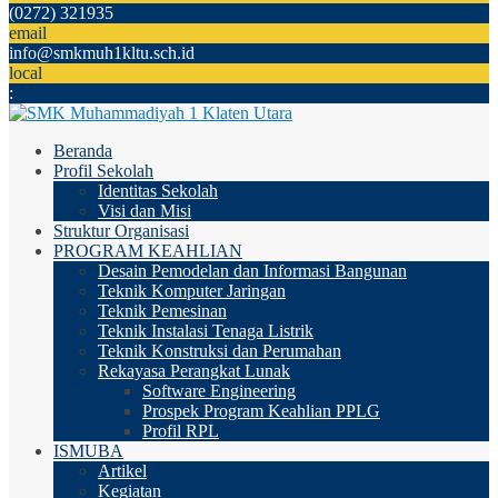
(0272) 321935
email
info@smkmuh1kltu.sch.id
local
:
Beranda
Profil Sekolah
Identitas Sekolah
Visi dan Misi
Struktur Organisasi
PROGRAM KEAHLIAN
Desain Pemodelan dan Informasi Bangunan
Teknik Komputer Jaringan
Teknik Pemesinan
Teknik Instalasi Tenaga Listrik
Teknik Konstruksi dan Perumahan
Rekayasa Perangkat Lunak
Software Engineering
Prospek Program Keahlian PPLG
Profil RPL
ISMUBA
Artikel
Kegiatan