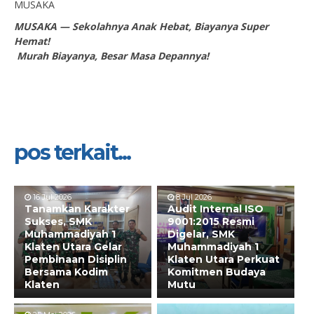
MUSAKA
MUSAKA — Sekolahnya Anak Hebat, Biayanya Super
Hemat!
Murah Biayanya, Besar Masa Depannya!
pos terkait...
16 Jul 2026
8 Jul 2026
Tanamkan Karakter
Audit Internal ISO
Sukses, SMK
9001:2015 Resmi
Muhammadiyah 1
Digelar, SMK
Klaten Utara Gelar
Muhammadiyah 1
Pembinaan Disiplin
Klaten Utara Perkuat
Bersama Kodim
Komitmen Budaya
Klaten
Mutu