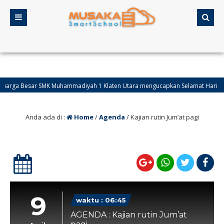
a Besar SMK Muhammadiyah 1 Klaten Utara mengucapkan Selamat Hari Raya Idul 
Anda ada di :
Home
/
Agenda
/
Kajian rutin Jum’at pagi
9
waktu : 06:45
AGENDA : Kajian rutin Jum’at