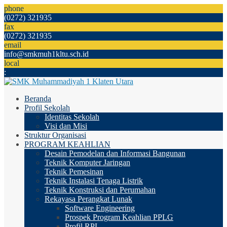
phone
(0272) 321935
fax
(0272) 321935
email
info@smkmuh1kltu.sch.id
local
:
Beranda
Profil Sekolah
Identitas Sekolah
Visi dan Misi
Struktur Organisasi
PROGRAM KEAHLIAN
Desain Pemodelan dan Informasi Bangunan
Teknik Komputer Jaringan
Teknik Pemesinan
Teknik Instalasi Tenaga Listrik
Teknik Konstruksi dan Perumahan
Rekayasa Perangkat Lunak
Software Engineering
Prospek Program Keahlian PPLG
Profil RPL