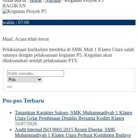
Anda ada di :
Home
/
Agenda
/
Kegiatan Proyek P5
BAGIKAN
28
Februari
waktu : 07:00
AGENDA : Kegiatan Proyek P5
LOKASI : SMK Muhammadiyah 1 Klaten Utara
Maaf, Acara telah lewat
Pelaksanaan kurikulum merdeka di SMK Muh 1 Klaten Utara salah
satunya dengan pelaksanaan kegiatan P5. Kegaitan akan
dilaksanakan setelah pelaksanaan PTS.
Pos-pos Terbaru
Tanamkan Karakter Sukses, SMK Muhammadiyah 1 Klaten
Utara Gelar Pembinaan Disiplin Bersama Kodim Klaten
16/07/2026
Audit Internal ISO 9001:2015 Resmi Digelar, SMK
Muhammadiyah 1 Klaten Utara Perkuat Komitmen Budaya