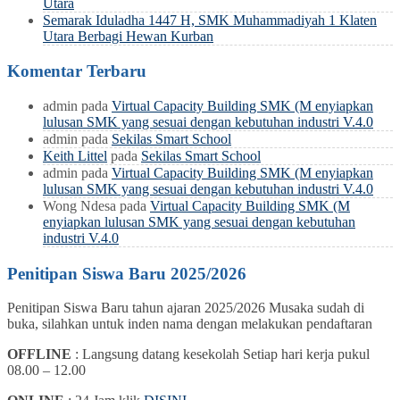
Utara
Semarak Iduladha 1447 H, SMK Muhammadiyah 1 Klaten
Utara Berbagi Hewan Kurban
Komentar Terbaru
admin
pada
Virtual Capacity Building SMK (M enyiapkan
lulusan SMK yang sesuai dengan kebutuhan industri V.4.0
admin
pada
Sekilas Smart School
Keith Littel
pada
Sekilas Smart School
admin
pada
Virtual Capacity Building SMK (M enyiapkan
lulusan SMK yang sesuai dengan kebutuhan industri V.4.0
Wong Ndesa
pada
Virtual Capacity Building SMK (M
enyiapkan lulusan SMK yang sesuai dengan kebutuhan
industri V.4.0
Penitipan Siswa Baru 2025/2026
Penitipan Siswa Baru tahun ajaran 2025/2026 Musaka sudah di
buka, silahkan untuk inden nama dengan melakukan pendaftaran
OFFLINE
: Langsung datang kesekolah Setiap hari kerja pukul
08.00 – 12.00