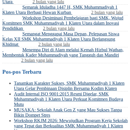
Utara
2 bulan yang lalu
Semarak Iduladha 1447 H, SMK Muhammadiyah 1
Klaten Utara Berbagi Hewan Kurban
2 bulan yang lalu
Workshop Desiminasi Pembelajaran bagi SMK, Wujud
Komitmen SMK Muhammadiyah 1 Klaten Utara dalam Inovasi
Pendidikan
2 bulan yang lalu
Semangat Menggapai Masa Depan, Pelepasan Siswa
Kelas XII SMK Muhammadiyah 1 Klaten Utara Berlangsung
Khidmat
2 bulan yang lalu
Menempa Diri di Alam melalui Kemah Hizbul Wathan,
Membentuk Kader Muhammadiyah yang Tangguh dan Mandiri
2 bulan yang lalu
Pos-pos Terbaru
Tanamkan Karakter Sukses, SMK Muhammadiyah 1 Klaten
Utara Gelar Pembinaan Disiplin Bersama Kodim Klaten
Audit Internal ISO 9001:2015 Resmi Digelar, SMK
Muhammadiyah 1 Klaten Utara Perkuat Komitmen Budaya
Mutu
MUSAKA: Sekolah Anak Gen Z yang Mau Sukses Tanpa
Bikin Dompet Stres
Workshop RKJM 2026: Mewujudkan Program Kerja Sekolah
yang Tepat dan Berkualitas SMK Muhammadiyah 1 Klaten