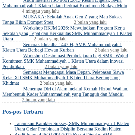
Audit Internal ISO 9001:2015 Resmi Digelar, SMK
Muhammadiyah 1 Klaten Utara Perkuat Komitmen Budaya Mutu
4 minggu yang lalu
MUSAKA: Sekolah Anak Gen Z yang Mau Sukses
Tanpa Bikin Dompet Stres
2 bulan yang lalu
Workshop RKJM 2026: Mewujudkan Program Kerja
Sekolah yang Tepat dan Berkualitas SMK Muhammadiyah 1 Klaten
Utara
2 bulan yang lalu
Semarak Iduladha 1447 H, SMK Muhammadiyah 1
Klaten Utara Berbagi Hewan Kurban
2 bulan yang lalu
Workshop Desiminasi Pembelajaran bagi SMK, Wujud
Komitmen SMK Muhammadiyah 1 Klaten Utara dalam Inovasi
Pendidikan
2 bulan yang lalu
Semangat Menggapai Masa Depan, Pelepasan Siswa
Kelas XII SMK Muhammadiyah 1 Klaten Utara Berlangsung
Khidmat
2 bulan yang lalu
Menempa Diri di Alam melalui Kemah Hizbul Wathan,
Membentuk Kader Muhammadiyah yang Tangguh dan Mandiri
2 bulan yang lalu
Pos-pos Terbaru
Tanamkan Karakter Sukses, SMK Muhammadiyah 1 Klaten
Utara Gelar Pembinaan Disiplin Bersama Kodim Klaten
Audit Internal ISO 9001:2015 Resmi Digelar, SMK