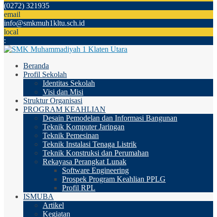
(0272) 321935
email
info@smkmuh1kltu.sch.id
local
:
Beranda
Profil Sekolah
Identitas Sekolah
Visi dan Misi
Struktur Organisasi
PROGRAM KEAHLIAN
Desain Pemodelan dan Informasi Bangunan
Teknik Komputer Jaringan
Teknik Pemesinan
Teknik Instalasi Tenaga Listrik
Teknik Konstruksi dan Perumahan
Rekayasa Perangkat Lunak
Software Engineering
Prospek Program Keahlian PPLG
Profil RPL
ISMUBA
Artikel
Kegiatan