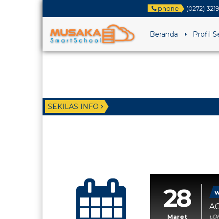
phone
(0272) 321
Beranda
Profil 
SEKILAS INFO
28
w
AG
Maret
LOK