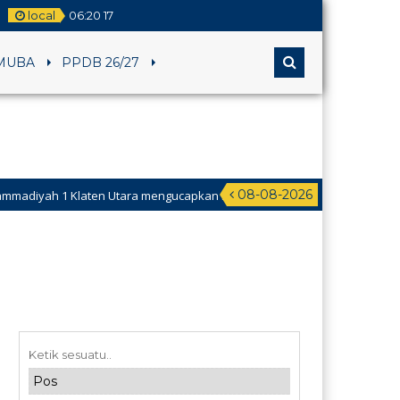
local
06
:
20
18
MUBA
PPDB 26/27
08-08-2026
en Utara mengucapkan Selamat Hari Raya Idul Fitri tahun 1447 H mohon 