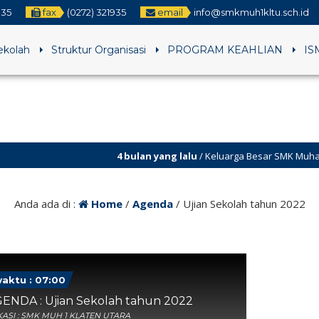
935
fax
(0272) 321935
email
info@smkmuh1kltu.sch.id
Sekolah
Struktur Organisasi
PROGRAM KEAHLIAN
IS
4 bulan yang lalu
/ Keluarga Besar SMK Muhammadiyah 1 Klat
Anda ada di :
Home
/
Agenda
/
Ujian Sekolah tahun 2022
aktu : 07:00
ENDA : Ujian Sekolah tahun 2022
ASI : SMK MUH 1 KLATEN UTARA