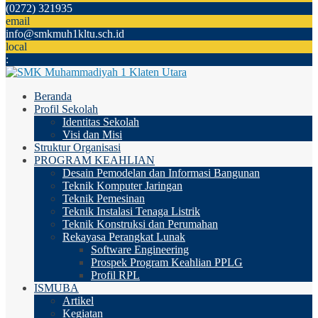
(0272) 321935
email
info@smkmuh1kltu.sch.id
local
:
Beranda
Profil Sekolah
Identitas Sekolah
Visi dan Misi
Struktur Organisasi
PROGRAM KEAHLIAN
Desain Pemodelan dan Informasi Bangunan
Teknik Komputer Jaringan
Teknik Pemesinan
Teknik Instalasi Tenaga Listrik
Teknik Konstruksi dan Perumahan
Rekayasa Perangkat Lunak
Software Engineering
Prospek Program Keahlian PPLG
Profil RPL
ISMUBA
Artikel
Kegiatan