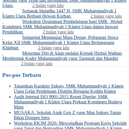
Sekolah yang Tepat dan Berkualitas SMK Muhammadiyah 1 Klaten
Utara
2 bulan yang lalu
Semarak Iduladha 1447 H, SMK Muhammadiyah 1
Klaten Utara Berbagi Hewan Kurban
2 bulan yang lalu
Workshop Desiminasi Pembelajaran bagi SMK, Wujud
Komitmen SMK Muhammadiyah 1 Klaten Utara dalam Inovasi
Pendidikan
2 bulan yang lalu
Semangat Menggapai Masa Depan, Pelepasan Siswa
Kelas XII SMK Muhammadiyah 1 Klaten Utara Berlangsung
Khidmat
2 bulan yang lalu
Menempa Diri di Alam melalui Kemah Hizbul Wathan,
Membentuk Kader Muhammadiyah yang Tangguh dan Mandiri
2 bulan yang lalu
Pos-pos Terbaru
Tanamkan Karakter Sukses, SMK Muhammadiyah 1 Klaten
Utara Gelar Pembinaan Disiplin Bersama Kodim Klaten
Audit Internal ISO 9001:2015 Resmi Digelar, SMK
Muhammadiyah 1 Klaten Utara Perkuat Komitmen Budaya
Mutu
MUSAKA: Sekolah Anak Gen Z yang Mau Sukses Tanpa
Bikin Dompet Stres
Workshop RKJM 2026: Mewujudkan Program Kerja Sekolah
yang Tepat dan Berkualitas SMK Muhammadiyah 1 Klaten