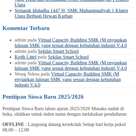
Utara
Semarak Iduladha 1447 H, SMK Muhammadiyah 1 Klaten
Utara Berbagi Hewan Kurban
Komentar Terbaru
admin
pada
Virtual Capacity Building SMK (M enyiapkan
lulusan SMK yang sesuai dengan kebutuhan industri V.4.0
admin
pada
Sekilas Smart School
Keith Littel
pada
Sekilas Smart School
admin
pada
Virtual Capacity Building SMK (M enyiapkan
lulusan SMK yang sesuai dengan kebutuhan industri V.4.0
Wong Ndesa
pada
Virtual Capacity Building SMK (M
enyiapkan lulusan SMK yang sesuai dengan kebutuhan
industri V.4.0
Penitipan Siswa Baru 2025/2026
Penitipan Siswa Baru tahun ajaran 2025/2026 Musaka sudah di
buka, silahkan untuk inden nama dengan melakukan pendaftaran
OFFLINE
: Langsung datang kesekolah Setiap hari kerja pukul
08.00 – 12.00