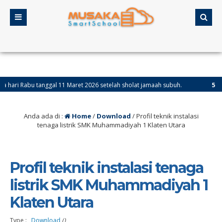
abu tanggal 11 Maret 2026 setelah sholat jamaah subuh.
5 bulan ya
Anda ada di :
Home
/
Download
/
Profil teknik instalasi
tenaga listrik SMK Muhammadiyah 1 Klaten Utara
Profil teknik instalasi tenaga
listrik SMK Muhammadiyah 1
Klaten Utara
Type : ,
Download
()