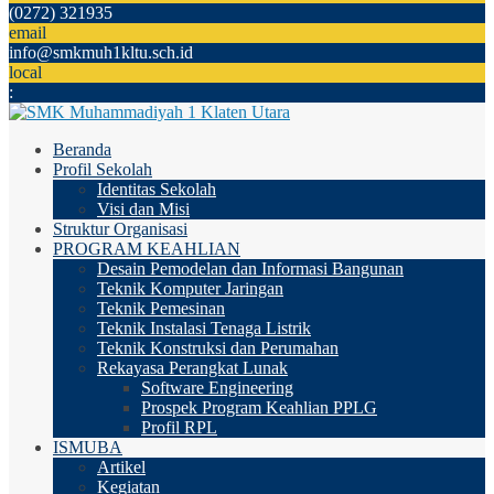
(0272) 321935
email
info@smkmuh1kltu.sch.id
local
:
Beranda
Profil Sekolah
Identitas Sekolah
Visi dan Misi
Struktur Organisasi
PROGRAM KEAHLIAN
Desain Pemodelan dan Informasi Bangunan
Teknik Komputer Jaringan
Teknik Pemesinan
Teknik Instalasi Tenaga Listrik
Teknik Konstruksi dan Perumahan
Rekayasa Perangkat Lunak
Software Engineering
Prospek Program Keahlian PPLG
Profil RPL
ISMUBA
Artikel
Kegiatan