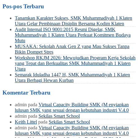
Pos-pos Terbaru
Tanamkan Karakter Sukses, SMK Muhammadiyah 1 Klaten
Utara Gelar Pembinaan Disiplin Bersama Kodim Klaten
Audit Internal ISO 9001:2015 Resmi Digelar, SMK
Muhammadiyah 1 Klaten Utara Perkuat Komitmen Budaya
Mutu
MUSAKA: Sekolah Anak Gen Z yang Mau Sukses Tanpa
Bikin Dompet Stres
Workshop RKJM 2026: Mewujudkan Program Kerja Sekolah
yang Tepat dan Berkualitas SMK Muhammadiyah 1 Klaten
Utara
Semarak Iduladha 1447 H, SMK Muhammadiyah 1 Klaten
Utara Berbagi Hewan Kurban
Komentar Terbaru
admin
pada
Virtual Capacity Building SMK (M enyiapkan
lulusan SMK yang sesuai dengan kebutuhan industri V.4.0
admin
pada
Sekilas Smart School
Keith Littel
pada
Sekilas Smart School
admin
pada
Virtual Capacity Building SMK (M enyiapkan
lulusan SMK yang sesuai dengan kebutuhan industri V.4.0