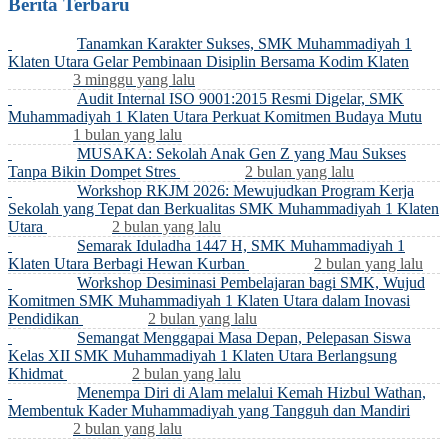
Berita Terbaru
Tanamkan Karakter Sukses, SMK Muhammadiyah 1
Klaten Utara Gelar Pembinaan Disiplin Bersama Kodim Klaten
3 minggu yang lalu
Audit Internal ISO 9001:2015 Resmi Digelar, SMK
Muhammadiyah 1 Klaten Utara Perkuat Komitmen Budaya Mutu
1 bulan yang lalu
MUSAKA: Sekolah Anak Gen Z yang Mau Sukses
Tanpa Bikin Dompet Stres
2 bulan yang lalu
Workshop RKJM 2026: Mewujudkan Program Kerja
Sekolah yang Tepat dan Berkualitas SMK Muhammadiyah 1 Klaten
Utara
2 bulan yang lalu
Semarak Iduladha 1447 H, SMK Muhammadiyah 1
Klaten Utara Berbagi Hewan Kurban
2 bulan yang lalu
Workshop Desiminasi Pembelajaran bagi SMK, Wujud
Komitmen SMK Muhammadiyah 1 Klaten Utara dalam Inovasi
Pendidikan
2 bulan yang lalu
Semangat Menggapai Masa Depan, Pelepasan Siswa
Kelas XII SMK Muhammadiyah 1 Klaten Utara Berlangsung
Khidmat
2 bulan yang lalu
Menempa Diri di Alam melalui Kemah Hizbul Wathan,
Membentuk Kader Muhammadiyah yang Tangguh dan Mandiri
2 bulan yang lalu