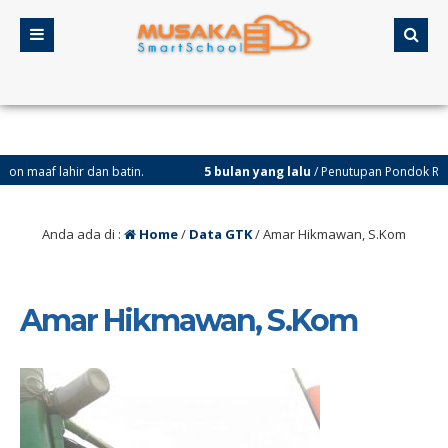
 lahir dan batin.
5 bulan yang lalu
/ Penutupan Pondok Ramadhan di
Anda ada di :
Home
/
Data GTK
/
Amar Hikmawan, S.Kom
Amar Hikmawan, S.Kom