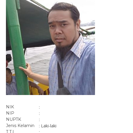
NIK
:
NIP
:
NUPTK
:
Jenis Kelamin
: Laki-laki
T.T.L
: