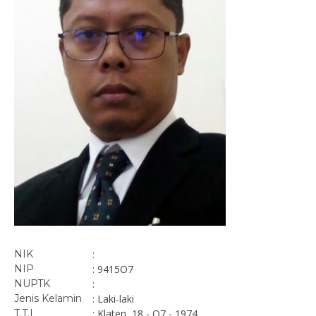
NIK
:
NIP
: 9415O7
NUPTK
:
Jenis Kelamin
: Laki-laki
T.T.L
: Klaten, 18 - O7 - 1974