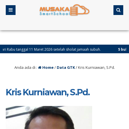
tanggal 11 Maret 2026 setelah sholat jamaah subuh.
5 bulan yang 
Anda ada di :
Home
/
Data GTK
/
Kris Kurniawan, S.Pd.
Kris Kurniawan, S.Pd.