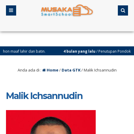
f lahir dan batin.
4 bulan yang lalu
/ Penutupan Pondok Ramadhan 
Anda ada di :
Home
/
Data GTK
/
Malik Ichsannudin
Malik Ichsannudin