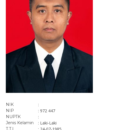
NIK
:
NIP
: 972 447
NUPTK
:
Jenis Kelamin
: Laki-Laki
T.T.L
: 24-07-1985