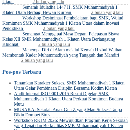
Utara
2 bulan yang lalu
Semarak Iduladha 1447 H, SMK Muhammadiyah 1
Klaten Utara Berbagi Hewan Kurban
2 bulan yang lalu
Workshop Desiminasi Pembelajaran bagi SMK, Wujud
Komitmen SMK Muhammadiyah 1 Klaten Utara dalam Inovasi
Pendidikan
2 bulan yang lalu
Semangat Menggapai Masa Depan, Pelepasan Siswa
Kelas XII SMK Muhammadiyah 1 Klaten Utara Berlangsung
Khidmat
2 bulan yang lalu
Menempa Diri di Alam melalui Kemah Hizbul Wathan,
Membentuk Kader Muhammadiyah yang Tangguh dan Mandiri
2 bulan yang lalu
Pos-pos Terbaru
Tanamkan Karakter Sukses, SMK Muhammadiyah 1 Klaten
Utara Gelar Pembinaan Disiplin Bersama Kodim Klaten
Audit Internal ISO 9001:2015 Resmi Digelar, SMK
Muhammadiyah 1 Klaten Utara Perkuat Komitmen Budaya
Mutu
MUSAKA: Sekolah Anak Gen Z yang Mau Sukses Tanpa
Bikin Dompet Stres
Workshop RKJM 2026: Mewujudkan Program Kerja Sekolah
yang Tepat dan Berkualitas SMK Muhammadiyah 1 Klaten