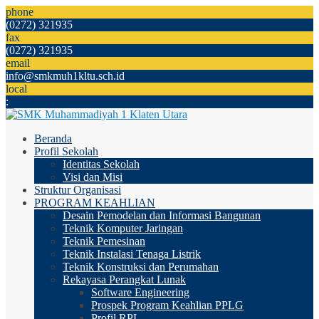
phone
(0272) 321935
fax
(0272) 321935
email
info@smkmuh1kltu.sch.id
local
:
Beranda
Profil Sekolah
Identitas Sekolah
Visi dan Misi
Struktur Organisasi
PROGRAM KEAHLIAN
Desain Pemodelan dan Informasi Bangunan
Teknik Komputer Jaringan
Teknik Pemesinan
Teknik Instalasi Tenaga Listrik
Teknik Konstruksi dan Perumahan
Rekayasa Perangkat Lunak
Software Engineering
Prospek Program Keahlian PPLG
Profil RPL