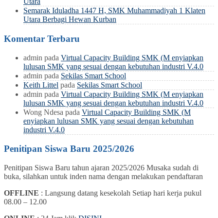
Utara
Semarak Iduladha 1447 H, SMK Muhammadiyah 1 Klaten
Utara Berbagi Hewan Kurban
Komentar Terbaru
admin
pada
Virtual Capacity Building SMK (M enyiapkan
lulusan SMK yang sesuai dengan kebutuhan industri V.4.0
admin
pada
Sekilas Smart School
Keith Littel
pada
Sekilas Smart School
admin
pada
Virtual Capacity Building SMK (M enyiapkan
lulusan SMK yang sesuai dengan kebutuhan industri V.4.0
Wong Ndesa
pada
Virtual Capacity Building SMK (M
enyiapkan lulusan SMK yang sesuai dengan kebutuhan
industri V.4.0
Penitipan Siswa Baru 2025/2026
Penitipan Siswa Baru tahun ajaran 2025/2026 Musaka sudah di
buka, silahkan untuk inden nama dengan melakukan pendaftaran
OFFLINE
: Langsung datang kesekolah Setiap hari kerja pukul
08.00 – 12.00