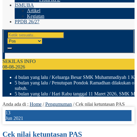
ISMUBA
Artikel
Kegiatan
PPDB 26/27
SEKILAS INFO
08-08-2026
4 bulan yang lalu
/ Keluarga Besar SMK Muhammadiyah 1 Klaten
5 bulan yang lalu
/ Penutupan Pondok Ramadhan dilakukan ole
subuh.
5 bulan yang lalu
/ Hari Rabu tanggal 11 Maret 2026, SMK Muh
Anda ada di :
Home
/
Pengumuman
/
Cek nilai ketuntasan PAS
13
Jun 2021
Cek nilai ketuntasan PAS