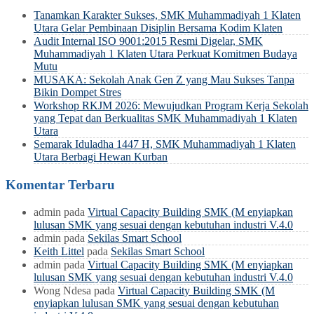
Tanamkan Karakter Sukses, SMK Muhammadiyah 1 Klaten
Utara Gelar Pembinaan Disiplin Bersama Kodim Klaten
Audit Internal ISO 9001:2015 Resmi Digelar, SMK
Muhammadiyah 1 Klaten Utara Perkuat Komitmen Budaya
Mutu
MUSAKA: Sekolah Anak Gen Z yang Mau Sukses Tanpa
Bikin Dompet Stres
Workshop RKJM 2026: Mewujudkan Program Kerja Sekolah
yang Tepat dan Berkualitas SMK Muhammadiyah 1 Klaten
Utara
Semarak Iduladha 1447 H, SMK Muhammadiyah 1 Klaten
Utara Berbagi Hewan Kurban
Komentar Terbaru
admin
pada
Virtual Capacity Building SMK (M enyiapkan
lulusan SMK yang sesuai dengan kebutuhan industri V.4.0
admin
pada
Sekilas Smart School
Keith Littel
pada
Sekilas Smart School
admin
pada
Virtual Capacity Building SMK (M enyiapkan
lulusan SMK yang sesuai dengan kebutuhan industri V.4.0
Wong Ndesa
pada
Virtual Capacity Building SMK (M
enyiapkan lulusan SMK yang sesuai dengan kebutuhan