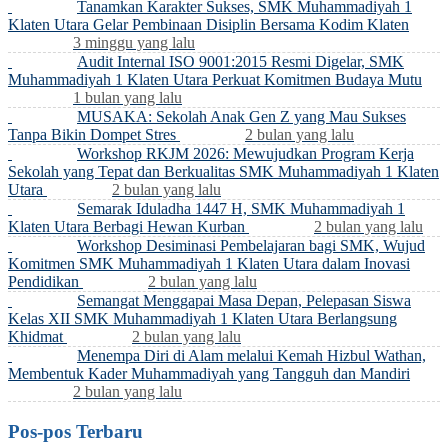
Tanamkan Karakter Sukses, SMK Muhammadiyah 1
Klaten Utara Gelar Pembinaan Disiplin Bersama Kodim Klaten
3 minggu yang lalu
Audit Internal ISO 9001:2015 Resmi Digelar, SMK
Muhammadiyah 1 Klaten Utara Perkuat Komitmen Budaya Mutu
1 bulan yang lalu
MUSAKA: Sekolah Anak Gen Z yang Mau Sukses
Tanpa Bikin Dompet Stres
2 bulan yang lalu
Workshop RKJM 2026: Mewujudkan Program Kerja
Sekolah yang Tepat dan Berkualitas SMK Muhammadiyah 1 Klaten
Utara
2 bulan yang lalu
Semarak Iduladha 1447 H, SMK Muhammadiyah 1
Klaten Utara Berbagi Hewan Kurban
2 bulan yang lalu
Workshop Desiminasi Pembelajaran bagi SMK, Wujud
Komitmen SMK Muhammadiyah 1 Klaten Utara dalam Inovasi
Pendidikan
2 bulan yang lalu
Semangat Menggapai Masa Depan, Pelepasan Siswa
Kelas XII SMK Muhammadiyah 1 Klaten Utara Berlangsung
Khidmat
2 bulan yang lalu
Menempa Diri di Alam melalui Kemah Hizbul Wathan,
Membentuk Kader Muhammadiyah yang Tangguh dan Mandiri
2 bulan yang lalu
Pos-pos Terbaru