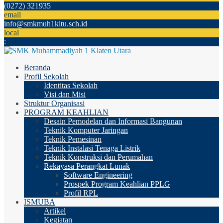
(0272) 321935
email
info@smkmuh1kltu.sch.id
local
:
Beranda
Profil Sekolah
Identitas Sekolah
Visi dan Misi
Struktur Organisasi
PROGRAM KEAHLIAN
Desain Pemodelan dan Informasi Bangunan
Teknik Komputer Jaringan
Teknik Pemesinan
Teknik Instalasi Tenaga Listrik
Teknik Konstruksi dan Perumahan
Rekayasa Perangkat Lunak
Software Engineering
Prospek Program Keahlian PPLG
Profil RPL
ISMUBA
Artikel
Kegiatan