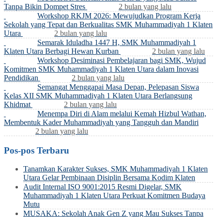
Tanpa Bikin Dompet Stres
2 bulan yang lalu
Workshop RKJM 2026: Mewujudkan Program Kerja
Sekolah yang Tepat dan Berkualitas SMK Muhammadiyah 1 Klaten
Utara
2 bulan yang lalu
Semarak Iduladha 1447 H, SMK Muhammadiyah 1
Klaten Utara Berbagi Hewan Kurban
2 bulan yang lalu
Workshop Desiminasi Pembelajaran bagi SMK, Wujud
Komitmen SMK Muhammadiyah 1 Klaten Utara dalam Inovasi
Pendidikan
2 bulan yang lalu
Semangat Menggapai Masa Depan, Pelepasan Siswa
Kelas XII SMK Muhammadiyah 1 Klaten Utara Berlangsung
Khidmat
2 bulan yang lalu
Menempa Diri di Alam melalui Kemah Hizbul Wathan,
Membentuk Kader Muhammadiyah yang Tangguh dan Mandiri
2 bulan yang lalu
Pos-pos Terbaru
Tanamkan Karakter Sukses, SMK Muhammadiyah 1 Klaten
Utara Gelar Pembinaan Disiplin Bersama Kodim Klaten
Audit Internal ISO 9001:2015 Resmi Digelar, SMK
Muhammadiyah 1 Klaten Utara Perkuat Komitmen Budaya
Mutu
MUSAKA: Sekolah Anak Gen Z yang Mau Sukses Tanpa