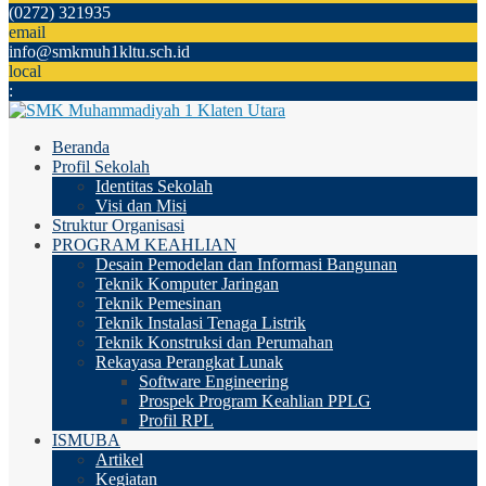
(0272) 321935
email
info@smkmuh1kltu.sch.id
local
:
Beranda
Profil Sekolah
Identitas Sekolah
Visi dan Misi
Struktur Organisasi
PROGRAM KEAHLIAN
Desain Pemodelan dan Informasi Bangunan
Teknik Komputer Jaringan
Teknik Pemesinan
Teknik Instalasi Tenaga Listrik
Teknik Konstruksi dan Perumahan
Rekayasa Perangkat Lunak
Software Engineering
Prospek Program Keahlian PPLG
Profil RPL
ISMUBA
Artikel
Kegiatan