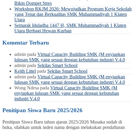
Bikin Dompet Stres
Workshop RKJM 2026: Mewujudkan Program Kerja Sekolah
yang Tepat dan Berkualitas SMK Muhammadiyah 1 Klaten
Utara
Semarak Iduladha 1447 H, SMK Muhammadiyah 1 Klaten
Utara Berbagi Hewan Kurban
Komentar Terbaru
admin
pada
Virtual Capacity Building SMK (M enyiapkan
lulusan SMK yang sesuai dengan kebutuhan industri V.4.0
admin
pada
Sekilas Smart School
Keith Littel
pada
Sekilas Smart School
admin
pada
Virtual Capacity Building SMK (M enyiapkan
lulusan SMK yang sesuai dengan kebutuhan industri V.4.0
Wong Ndesa
pada
Virtual Capacity Building SMK (M
enyiapkan lulusan SMK yang sesuai dengan kebutuhan
industri V.4.0
Penitipan Siswa Baru 2025/2026
Penitipan Siswa Baru tahun ajaran 2025/2026 Musaka sudah di
buka, silahkan untuk inden nama dengan melakukan pendaftaran