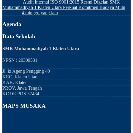
Audit Internal ISO 9001:2015 Resmi Digelar, SMK
Muhammadiyah 1 Klaten Utara Perkuat Komitmen Budaya Mutu
4 minggu yang lalu
Agenda
Data Sekolah
SMK Muhammadiyah 1 Klaten Utara
NPSN : 20309531
Jl. ki Ageng Pengging 40
KEC.
Klaten Utara
KAB.
Klaten
PROV.
Jawa Tengah
KODE POS
57434
MAPS MUSAKA