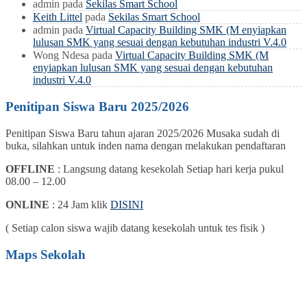
admin
pada
Sekilas Smart School
Keith Littel
pada
Sekilas Smart School
admin
pada
Virtual Capacity Building SMK (M enyiapkan
lulusan SMK yang sesuai dengan kebutuhan industri V.4.0
Wong Ndesa
pada
Virtual Capacity Building SMK (M
enyiapkan lulusan SMK yang sesuai dengan kebutuhan
industri V.4.0
Penitipan Siswa Baru 2025/2026
Penitipan Siswa Baru tahun ajaran 2025/2026 Musaka sudah di
buka, silahkan untuk inden nama dengan melakukan pendaftaran
OFFLINE
: Langsung datang kesekolah Setiap hari kerja pukul
08.00 – 12.00
ONLINE
: 24 Jam klik
DISINI
( Setiap calon siswa wajib datang kesekolah untuk tes fisik )
Maps Sekolah