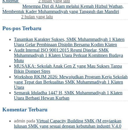
Khidmat
2 bulan yang lalu
Menempa Diri di Alam melalui Kemah Hizbul Wathan,
Membentuk Kader Muhammadiyah yang Tangguh dan Mandiri
2 bulan yang lalu
Pos-pos Terbaru
Tanamkan Karakter Sukses, SMK Muhammadiyah 1 Klaten
Utara Gelar Pembinaan Disiplin Bersama Kodim Klaten
Audit Internal ISO 9001:2015 Resmi Digelar, SMK
Muhammadiyah 1 Klaten Utara Perkuat Komitmen Budaya
Mutu
MUSAKA: Sekolah Anak Gen Z yang Mau Sukses Tanpa
Bikin Dompet Stres
Workshop RKJM 2026: Mewujudkan Program Kerja Sekolah
yang Tepat dan Berkualitas SMK Muhammadiyah 1 Klaten
Utara
Semarak Iduladha 1447 H, SMK Muhammadiyah 1 Klaten
Utara Berbagi Hewan Kurban
Komentar Terbaru
admin
pada
Virtual Capacity Building SMK (M enyiapkan
lulusan SMK yang sesuai dengan kebutuhan industri V.4.0