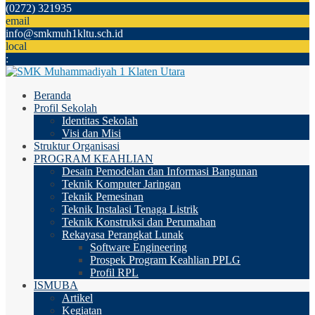
(0272) 321935
email
info@smkmuh1kltu.sch.id
local
:
Beranda
Profil Sekolah
Identitas Sekolah
Visi dan Misi
Struktur Organisasi
PROGRAM KEAHLIAN
Desain Pemodelan dan Informasi Bangunan
Teknik Komputer Jaringan
Teknik Pemesinan
Teknik Instalasi Tenaga Listrik
Teknik Konstruksi dan Perumahan
Rekayasa Perangkat Lunak
Software Engineering
Prospek Program Keahlian PPLG
Profil RPL
ISMUBA
Artikel
Kegiatan