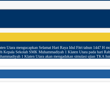
 Utara mengucapkan Selamat Hari Raya Idul Fitri tahun 1447 H moh
h Kepala Sekolah SMK Muhammadiyah 1 Klaten Utara pada hari Rabu t
ammadiyah 1 Klaten Utara akan mengadakan simulasi ujian TKA Ismub