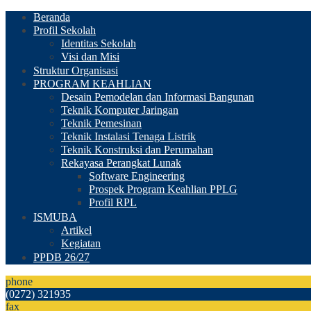
Beranda
Profil Sekolah
Identitas Sekolah
Visi dan Misi
Struktur Organisasi
PROGRAM KEAHLIAN
Desain Pemodelan dan Informasi Bangunan
Teknik Komputer Jaringan
Teknik Pemesinan
Teknik Instalasi Tenaga Listrik
Teknik Konstruksi dan Perumahan
Rekayasa Perangkat Lunak
Software Engineering
Prospek Program Keahlian PPLG
Profil RPL
ISMUBA
Artikel
Kegiatan
PPDB 26/27
phone
(0272) 321935
fax