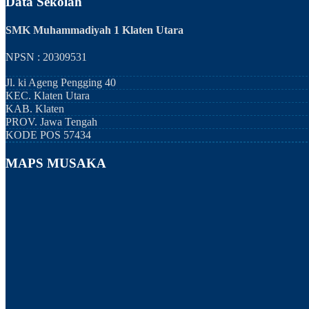
Data Sekolah
SMK Muhammadiyah 1 Klaten Utara
NPSN : 20309531
Jl. ki Ageng Pengging 40
KEC.
Klaten Utara
KAB.
Klaten
PROV.
Jawa Tengah
KODE POS
57434
MAPS MUSAKA