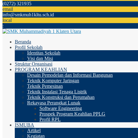
(0272) 321935
email
info@smkmuh1kltu.sch.id
local
:
Beranda
Profil Sekolah
Identitas Sekolah
Visi dan Misi
Struktur Organisasi
PROGRAM KEAHLIAN
Desain Pemodelan dan Informasi Bangunan
Teknik Komputer Jaringan
Teknik Pemesinan
Teknik Instalasi Tenaga Listrik
Teknik Konstruksi dan Perumahan
Rekayasa Perangkat Lunak
Software Engineering
Prospek Program Keahlian PPLG
Profil RPL
ISMUBA
Artikel
Kegiatan