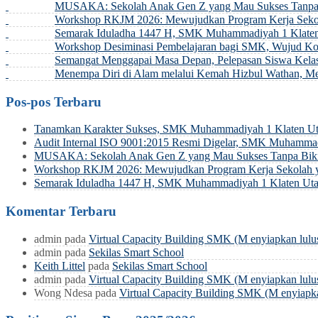
MUSAKA: Sekolah Anak Gen Z yang Mau Sukses Tanpa 
Workshop RKJM 2026: Mewujudkan Program Kerja Sekol
Semarak Iduladha 1447 H, SMK Muhammadiyah 1 Klaten
Workshop Desiminasi Pembelajaran bagi SMK, Wujud Ko
Semangat Menggapai Masa Depan, Pelepasan Siswa Kel
Menempa Diri di Alam melalui Kemah Hizbul Wathan, 
Pos-pos Terbaru
Tanamkan Karakter Sukses, SMK Muhammadiyah 1 Klaten Uta
Audit Internal ISO 9001:2015 Resmi Digelar, SMK Muhamma
MUSAKA: Sekolah Anak Gen Z yang Mau Sukses Tanpa Biki
Workshop RKJM 2026: Mewujudkan Program Kerja Sekolah y
Semarak Iduladha 1447 H, SMK Muhammadiyah 1 Klaten Uta
Komentar Terbaru
admin
pada
Virtual Capacity Building SMK (M enyiapkan lulu
admin
pada
Sekilas Smart School
Keith Littel
pada
Sekilas Smart School
admin
pada
Virtual Capacity Building SMK (M enyiapkan lulu
Wong Ndesa
pada
Virtual Capacity Building SMK (M enyiapka