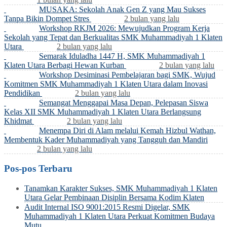
MUSAKA: Sekolah Anak Gen Z yang Mau Sukses
Tanpa Bikin Dompet Stres
2 bulan yang lalu
Workshop RKJM 2026: Mewujudkan Program Kerja
Sekolah yang Tepat dan Berkualitas SMK Muhammadiyah 1 Klaten
Utara
2 bulan yang lalu
Semarak Iduladha 1447 H, SMK Muhammadiyah 1
Klaten Utara Berbagi Hewan Kurban
2 bulan yang lalu
Workshop Desiminasi Pembelajaran bagi SMK, Wujud
Komitmen SMK Muhammadiyah 1 Klaten Utara dalam Inovasi
Pendidikan
2 bulan yang lalu
Semangat Menggapai Masa Depan, Pelepasan Siswa
Kelas XII SMK Muhammadiyah 1 Klaten Utara Berlangsung
Khidmat
2 bulan yang lalu
Menempa Diri di Alam melalui Kemah Hizbul Wathan,
Membentuk Kader Muhammadiyah yang Tangguh dan Mandiri
2 bulan yang lalu
Pos-pos Terbaru
Tanamkan Karakter Sukses, SMK Muhammadiyah 1 Klaten
Utara Gelar Pembinaan Disiplin Bersama Kodim Klaten
Audit Internal ISO 9001:2015 Resmi Digelar, SMK
Muhammadiyah 1 Klaten Utara Perkuat Komitmen Budaya
Mutu