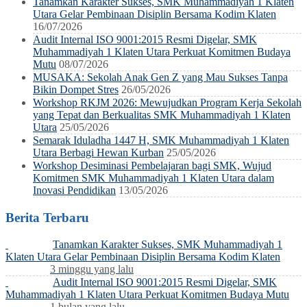
Tanamkan Karakter Sukses, SMK Muhammadiyah 1 Klaten
Utara Gelar Pembinaan Disiplin Bersama Kodim Klaten
16/07/2026
Audit Internal ISO 9001:2015 Resmi Digelar, SMK
Muhammadiyah 1 Klaten Utara Perkuat Komitmen Budaya
Mutu
08/07/2026
MUSAKA: Sekolah Anak Gen Z yang Mau Sukses Tanpa
Bikin Dompet Stres
26/05/2026
Workshop RKJM 2026: Mewujudkan Program Kerja Sekolah
yang Tepat dan Berkualitas SMK Muhammadiyah 1 Klaten
Utara
25/05/2026
Semarak Iduladha 1447 H, SMK Muhammadiyah 1 Klaten
Utara Berbagi Hewan Kurban
25/05/2026
Workshop Desiminasi Pembelajaran bagi SMK, Wujud
Komitmen SMK Muhammadiyah 1 Klaten Utara dalam
Inovasi Pendidikan
13/05/2026
Berita Terbaru
Tanamkan Karakter Sukses, SMK Muhammadiyah 1
Klaten Utara Gelar Pembinaan Disiplin Bersama Kodim Klaten
3 minggu yang lalu
Audit Internal ISO 9001:2015 Resmi Digelar, SMK
Muhammadiyah 1 Klaten Utara Perkuat Komitmen Budaya Mutu
1 bulan yang lalu