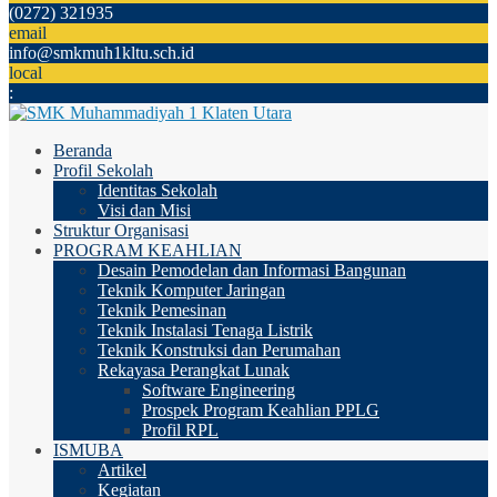
(0272) 321935
email
info@smkmuh1kltu.sch.id
local
:
Beranda
Profil Sekolah
Identitas Sekolah
Visi dan Misi
Struktur Organisasi
PROGRAM KEAHLIAN
Desain Pemodelan dan Informasi Bangunan
Teknik Komputer Jaringan
Teknik Pemesinan
Teknik Instalasi Tenaga Listrik
Teknik Konstruksi dan Perumahan
Rekayasa Perangkat Lunak
Software Engineering
Prospek Program Keahlian PPLG
Profil RPL
ISMUBA
Artikel
Kegiatan