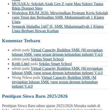
MUSAKA: Sekolah Anak Gen Z yang Mau Sukses Tanpa
Bikin Dompet Stres
Workshop RKJM 2026: Mewujudkan Program Kerja Sekolah
yang Tepat dan Berkualitas SMK Muhammadiyah 1 Klaten
Utara
Semarak Iduladha 1447 H, SMK Muhammadiyah 1 Klaten
Utara Berbagi Hewan Kurban
Komentar Terbaru
admin
pada
Virtual Capacity Building SMK (M enyiapkan
lulusan SMK yang sesuai dengan kebutuhan industri V.4.0
admin
pada
Sekilas Smart School
Keith Littel
pada
Sekilas Smart School
admin
pada
Virtual Capacity Building SMK (M enyiapkan
lulusan SMK yang sesuai dengan kebutuhan industri V.4.0
Wong Ndesa
pada
Virtual Capacity Building SMK (M
enyiapkan lulusan SMK yang sesuai dengan kebutuhan
industri V.4.0
Penitipan Siswa Baru 2025/2026
Penitipan Siswa Baru tahun ajaran 2025/2026 Musaka sudah di