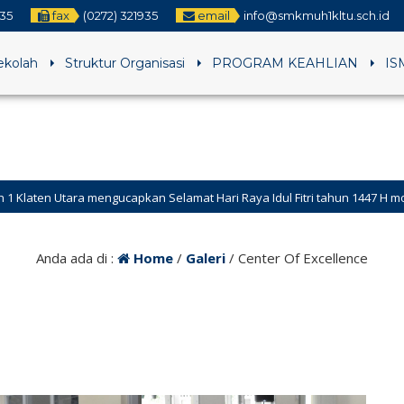
935
fax
(0272) 321935
email
info@smkmuh1kltu.sch.id
Sekolah
Struktur Organisasi
PROGRAM KEAHLIAN
IS
ngucapkan Selamat Hari Raya Idul Fitri tahun 1447 H mohon maaf lahir 
Anda ada di :
Home
/
Galeri
/
Center Of Excellence