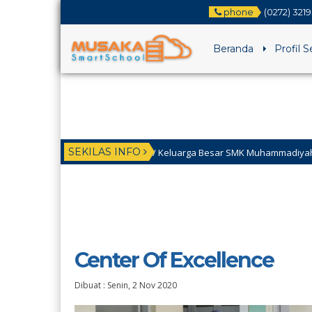
phone
(0272) 321
Beranda
Profil 
SEKILAS INFO
4 bulan yang lalu
/ Keluarga Besar SMK Muhammadiyah 1 Klaten Utara me
Center Of Excellence
Dibuat :
Senin, 2 Nov 2020