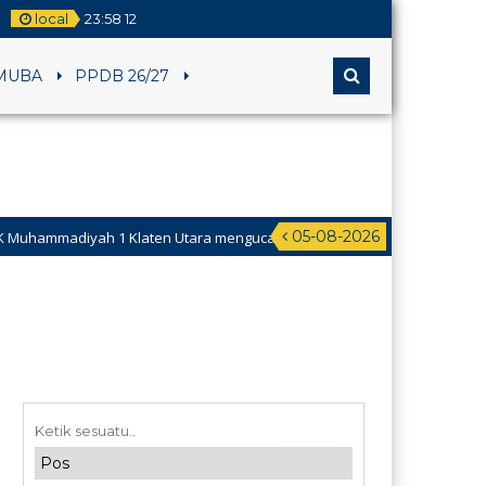
local
23
:
58
13
MUBA
PPDB 26/27
05-08-2026
Klaten Utara mengucapkan Selamat Hari Raya Idul Fitri tahun 1447 H mo