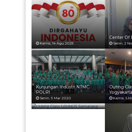
Center Of 
Kamis, 14 Agu 2025
Senin, 2 N
Kunjungan Industri NTMC
Outing Cl
POLRI
Yogyakart
Outing Class UDINUS
Semarang
Senin, 9 Mar 2020
Kamis, 5 M
Kamis, 5 Mar 2020