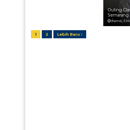
Outing Cla
Semarang
Kamis, 5 M
1
2
Lebih Baru