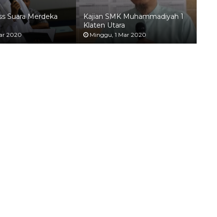
ss Suara Merdeka
Kajian SMK Muhammadiyah 1
Klaten Utara
ar 2020
Minggu, 1 Mar 2020