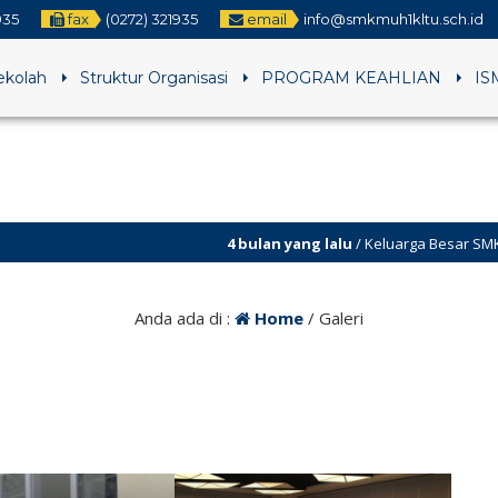
935
fax
(0272) 321935
email
info@smkmuh1kltu.sch.id
Sekolah
Struktur Organisasi
PROGRAM KEAHLIAN
IS
4 bulan yang lalu
/ Keluarga Besar SMK Muhammadiyah 1 
Anda ada di :
Home
/
Galeri