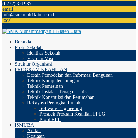
(0272) 321935
email
info@smkmuh1kltu.sch.id
local
:
Beranda
Profil Sekolah
Identitas Sekolah
Visi dan Misi
Struktur Organisasi
PROGRAM KEAHLIAN
Desain Pemodelan dan Informasi Bangunan
Teknik Komputer Jaringan
Teknik Pemesinan
Teknik Instalasi Tenaga Listrik
Teknik Konstruksi dan Perumahan
Rekayasa Perangkat Lunak
Software Engineering
Prospek Program Keahlian PPLG
Profil RPL
ISMUBA
Artikel
Kegiatan