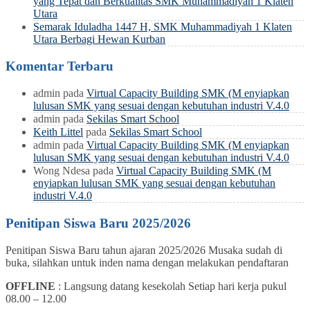
yang Tepat dan Berkualitas SMK Muhammadiyah 1 Klaten
Utara
Semarak Iduladha 1447 H, SMK Muhammadiyah 1 Klaten
Utara Berbagi Hewan Kurban
Komentar Terbaru
admin
pada
Virtual Capacity Building SMK (M enyiapkan
lulusan SMK yang sesuai dengan kebutuhan industri V.4.0
admin
pada
Sekilas Smart School
Keith Littel
pada
Sekilas Smart School
admin
pada
Virtual Capacity Building SMK (M enyiapkan
lulusan SMK yang sesuai dengan kebutuhan industri V.4.0
Wong Ndesa
pada
Virtual Capacity Building SMK (M
enyiapkan lulusan SMK yang sesuai dengan kebutuhan
industri V.4.0
Penitipan Siswa Baru 2025/2026
Penitipan Siswa Baru tahun ajaran 2025/2026 Musaka sudah di
buka, silahkan untuk inden nama dengan melakukan pendaftaran
OFFLINE
: Langsung datang kesekolah Setiap hari kerja pukul
08.00 – 12.00