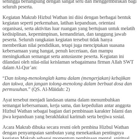
sehingga berlangsung dengan sangat seru dan menggembirakan bagi
seluruh peserta.
Kegiatan Makrab Hizbul Wathan ini diisi dengan berbagai bentuk
kegiatan seperti perkemahan, latihan kepanduan, orientasi
organisasi, serta aktivitas luar ruangan yang bertujuan untuk melatih
kedisiplinan, kepemimpinan, kemandirian, dan tanggung jawab
peserta. Seluruh rangkaian kegiatan tersebut tidak hanya
memberikan nilai pendidikan, tetapi juga menciptakan suasana
kebersamaan yang hangat, penuh keceriaan, dan mampu
meningkatkan semangat serta antusiasme peserta. Kegiatan ini
dilandasi oleh nilai-nilai keislaman sebagaimana firman Allah SWT
dalam Al-Qur’an:
“
Dan tolong-menolonglah kamu dalam (mengerjakan) kebajikan
dan takwa, dan jangan tolong-menolong dalam berbuat dosa dan
permusuhan
.” (QS. Al-Māidah: 2)
Ayat tersebut menjadi landasan utama dalam menumbuhkan
semangat kebersamaan, kerja sama, dan kepedulian antar anggota
Hizbul Wathan sebagai bagian dari pembinaan karakter Islami dan
jiwa kepanduan yang berakhlakul karimah serta berjiwa sosial.
Acara Makrab dibuka secara resmi oleh pembina Hizbul Wathan
dengan penyampaian sambutan yang menekankan pentingnya
kegiatan Makrab sebagai momentum pembinaan mental, spiritual,