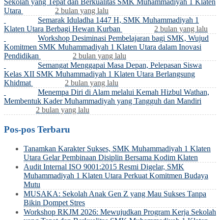
Sekolah yang Tepat dan Berkualitas SMK Muhammadiyah 1 Klaten
Utara
2 bulan yang lalu
Semarak Iduladha 1447 H, SMK Muhammadiyah 1
Klaten Utara Berbagi Hewan Kurban
2 bulan yang lalu
Workshop Desiminasi Pembelajaran bagi SMK, Wujud
Komitmen SMK Muhammadiyah 1 Klaten Utara dalam Inovasi
Pendidikan
2 bulan yang lalu
Semangat Menggapai Masa Depan, Pelepasan Siswa
Kelas XII SMK Muhammadiyah 1 Klaten Utara Berlangsung
Khidmat
2 bulan yang lalu
Menempa Diri di Alam melalui Kemah Hizbul Wathan,
Membentuk Kader Muhammadiyah yang Tangguh dan Mandiri
2 bulan yang lalu
Pos-pos Terbaru
Tanamkan Karakter Sukses, SMK Muhammadiyah 1 Klaten
Utara Gelar Pembinaan Disiplin Bersama Kodim Klaten
Audit Internal ISO 9001:2015 Resmi Digelar, SMK
Muhammadiyah 1 Klaten Utara Perkuat Komitmen Budaya
Mutu
MUSAKA: Sekolah Anak Gen Z yang Mau Sukses Tanpa
Bikin Dompet Stres
Workshop RKJM 2026: Mewujudkan Program Kerja Sekolah