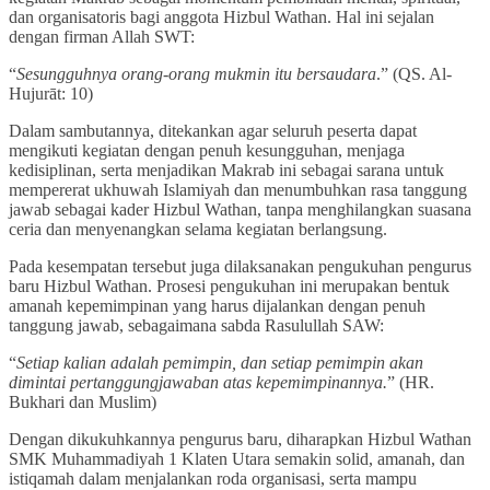
dan organisatoris bagi anggota Hizbul Wathan. Hal ini sejalan
dengan firman Allah SWT:
“
Sesungguhnya orang-orang mukmin itu bersaudara
.” (QS. Al-
Hujurāt: 10)
Dalam sambutannya, ditekankan agar seluruh peserta dapat
mengikuti kegiatan dengan penuh kesungguhan, menjaga
kedisiplinan, serta menjadikan Makrab ini sebagai sarana untuk
mempererat ukhuwah Islamiyah dan menumbuhkan rasa tanggung
jawab sebagai kader Hizbul Wathan, tanpa menghilangkan suasana
ceria dan menyenangkan selama kegiatan berlangsung.
Pada kesempatan tersebut juga dilaksanakan pengukuhan pengurus
baru Hizbul Wathan. Prosesi pengukuhan ini merupakan bentuk
amanah kepemimpinan yang harus dijalankan dengan penuh
tanggung jawab, sebagaimana sabda Rasulullah SAW:
“
Setiap kalian adalah pemimpin, dan setiap pemimpin akan
dimintai pertanggungjawaban atas kepemimpinannya.
” (HR.
Bukhari dan Muslim)
Dengan dikukuhkannya pengurus baru, diharapkan Hizbul Wathan
SMK Muhammadiyah 1 Klaten Utara semakin solid, amanah, dan
istiqamah dalam menjalankan roda organisasi, serta mampu