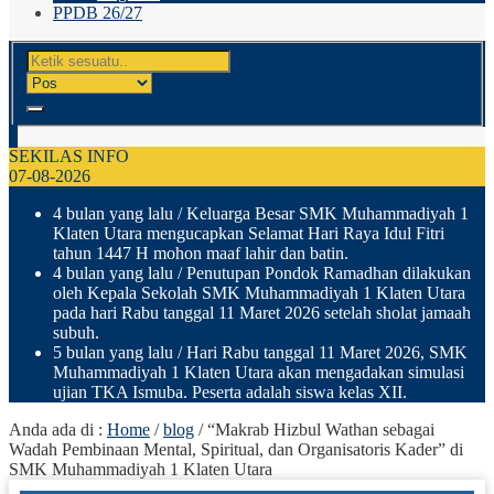
PPDB 26/27
SEKILAS INFO
07-08-2026
4 bulan yang lalu
/ Keluarga Besar SMK Muhammadiyah 1
Klaten Utara mengucapkan Selamat Hari Raya Idul Fitri
tahun 1447 H mohon maaf lahir dan batin.
4 bulan yang lalu
/ Penutupan Pondok Ramadhan dilakukan
oleh Kepala Sekolah SMK Muhammadiyah 1 Klaten Utara
pada hari Rabu tanggal 11 Maret 2026 setelah sholat jamaah
subuh.
5 bulan yang lalu
/ Hari Rabu tanggal 11 Maret 2026, SMK
Muhammadiyah 1 Klaten Utara akan mengadakan simulasi
ujian TKA Ismuba. Peserta adalah siswa kelas XII.
Anda ada di :
Home
/
blog
/
“Makrab Hizbul Wathan sebagai
Wadah Pembinaan Mental, Spiritual, dan Organisatoris Kader” di
SMK Muhammadiyah 1 Klaten Utara