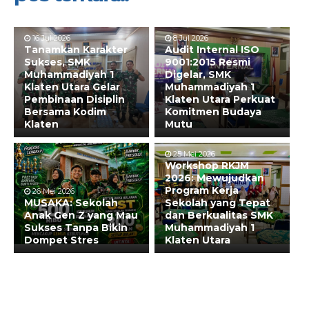
16 Jul 2026
8 Jul 2026
Tanamkan Karakter
Audit Internal ISO
Sukses, SMK
9001:2015 Resmi
Muhammadiyah 1
Digelar, SMK
Klaten Utara Gelar
Muhammadiyah 1
Pembinaan Disiplin
Klaten Utara Perkuat
Bersama Kodim
Komitmen Budaya
Klaten
Mutu
25 Mei 2026
Workshop RKJM
2026: Mewujudkan
Program Kerja
26 Mei 2026
MUSAKA: Sekolah
Sekolah yang Tepat
Anak Gen Z yang Mau
dan Berkualitas SMK
Sukses Tanpa Bikin
Muhammadiyah 1
Dompet Stres
Klaten Utara