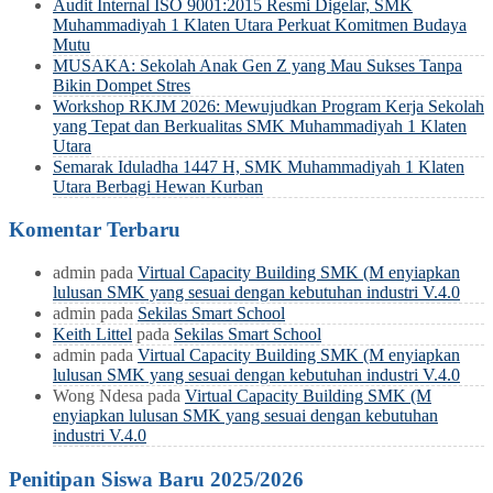
Audit Internal ISO 9001:2015 Resmi Digelar, SMK
Muhammadiyah 1 Klaten Utara Perkuat Komitmen Budaya
Mutu
MUSAKA: Sekolah Anak Gen Z yang Mau Sukses Tanpa
Bikin Dompet Stres
Workshop RKJM 2026: Mewujudkan Program Kerja Sekolah
yang Tepat dan Berkualitas SMK Muhammadiyah 1 Klaten
Utara
Semarak Iduladha 1447 H, SMK Muhammadiyah 1 Klaten
Utara Berbagi Hewan Kurban
Komentar Terbaru
admin
pada
Virtual Capacity Building SMK (M enyiapkan
lulusan SMK yang sesuai dengan kebutuhan industri V.4.0
admin
pada
Sekilas Smart School
Keith Littel
pada
Sekilas Smart School
admin
pada
Virtual Capacity Building SMK (M enyiapkan
lulusan SMK yang sesuai dengan kebutuhan industri V.4.0
Wong Ndesa
pada
Virtual Capacity Building SMK (M
enyiapkan lulusan SMK yang sesuai dengan kebutuhan
industri V.4.0
Penitipan Siswa Baru 2025/2026