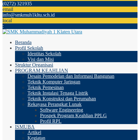
(0272) 321935
email
info@smkmuh1kltu.sch.id
local
:
Beranda
Profil Sekolah
Identitas Sekolah
Visi dan Misi
Struktur Organisasi
PROGRAM KEAHLIAN
Desain Pemodelan dan Informasi Bangunan
Teknik Komputer Jaringan
Teknik Pemesinan
Teknik Instalasi Tenaga Listrik
Teknik Konstruksi dan Perumahan
Rekayasa Perangkat Lunak
Software Engineering
Prospek Program Keahlian PPLG
Profil RPL
ISMUBA
Artikel
Kegiatan