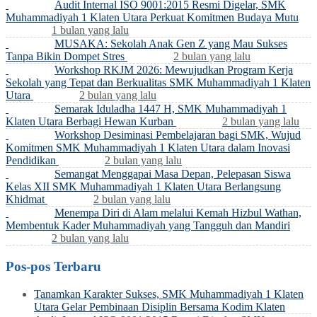
Audit Internal ISO 9001:2015 Resmi Digelar, SMK
Muhammadiyah 1 Klaten Utara Perkuat Komitmen Budaya Mutu
1 bulan yang lalu
MUSAKA: Sekolah Anak Gen Z yang Mau Sukses
Tanpa Bikin Dompet Stres
2 bulan yang lalu
Workshop RKJM 2026: Mewujudkan Program Kerja
Sekolah yang Tepat dan Berkualitas SMK Muhammadiyah 1 Klaten
Utara
2 bulan yang lalu
Semarak Iduladha 1447 H, SMK Muhammadiyah 1
Klaten Utara Berbagi Hewan Kurban
2 bulan yang lalu
Workshop Desiminasi Pembelajaran bagi SMK, Wujud
Komitmen SMK Muhammadiyah 1 Klaten Utara dalam Inovasi
Pendidikan
2 bulan yang lalu
Semangat Menggapai Masa Depan, Pelepasan Siswa
Kelas XII SMK Muhammadiyah 1 Klaten Utara Berlangsung
Khidmat
2 bulan yang lalu
Menempa Diri di Alam melalui Kemah Hizbul Wathan,
Membentuk Kader Muhammadiyah yang Tangguh dan Mandiri
2 bulan yang lalu
Pos-pos Terbaru
Tanamkan Karakter Sukses, SMK Muhammadiyah 1 Klaten
Utara Gelar Pembinaan Disiplin Bersama Kodim Klaten