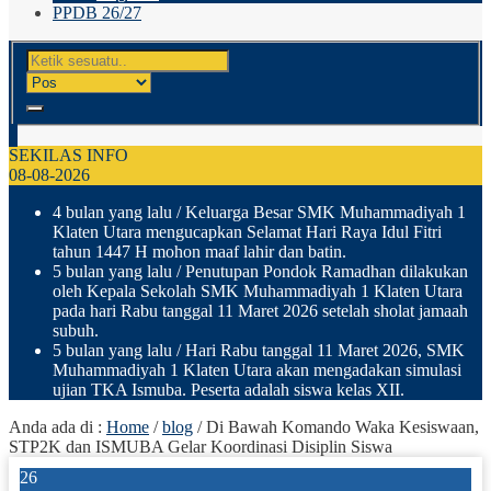
PPDB 26/27
SEKILAS INFO
08-08-2026
4 bulan yang lalu
/ Keluarga Besar SMK Muhammadiyah 1
Klaten Utara mengucapkan Selamat Hari Raya Idul Fitri
tahun 1447 H mohon maaf lahir dan batin.
5 bulan yang lalu
/ Penutupan Pondok Ramadhan dilakukan
oleh Kepala Sekolah SMK Muhammadiyah 1 Klaten Utara
pada hari Rabu tanggal 11 Maret 2026 setelah sholat jamaah
subuh.
5 bulan yang lalu
/ Hari Rabu tanggal 11 Maret 2026, SMK
Muhammadiyah 1 Klaten Utara akan mengadakan simulasi
ujian TKA Ismuba. Peserta adalah siswa kelas XII.
Anda ada di :
Home
/
blog
/
Di Bawah Komando Waka Kesiswaan,
STP2K dan ISMUBA Gelar Koordinasi Disiplin Siswa
26