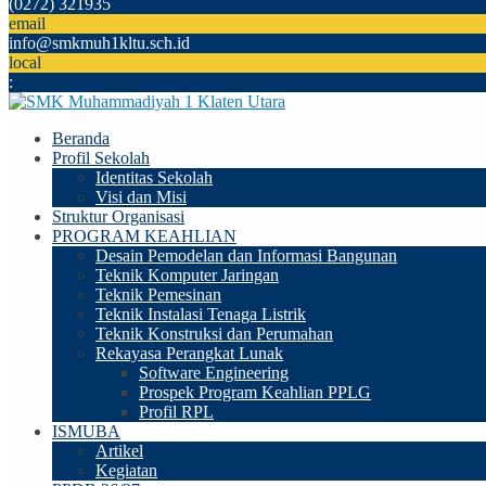
(0272) 321935
email
info@smkmuh1kltu.sch.id
local
:
Beranda
Profil Sekolah
Identitas Sekolah
Visi dan Misi
Struktur Organisasi
PROGRAM KEAHLIAN
Desain Pemodelan dan Informasi Bangunan
Teknik Komputer Jaringan
Teknik Pemesinan
Teknik Instalasi Tenaga Listrik
Teknik Konstruksi dan Perumahan
Rekayasa Perangkat Lunak
Software Engineering
Prospek Program Keahlian PPLG
Profil RPL
ISMUBA
Artikel
Kegiatan