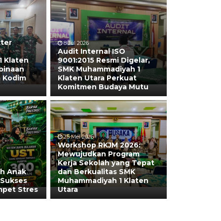
ter
8 Jul 2026
Audit Internal ISO
 Klaten
9001:2015 Resmi Digelar,
binaan
SMK Muhammadiyah 1
a Kodim
Klaten Utara Perkuat
Komitmen Budaya Mutu
25 Mei 2026
Workshop RKJM 2026:
Mewujudkan Program
Kerja Sekolah yang Tepat
h Anak
dan Berkualitas SMK
 Sukses
Muhammadiyah 1 Klaten
mpet Stres
Utara