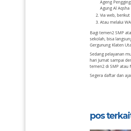
Ageng Pengging 
Agung Al Aqsha K
Via web, berikut 
Atau melalui WA,
Bagi temen2 SMP ata
sekolah, bisa langsun
Gergunung Klaten Uta
Sedang pelayanan mul
hari Jumat sampai den
temen2 di SMP atau M
Segera daftar dan aj
pos terkait