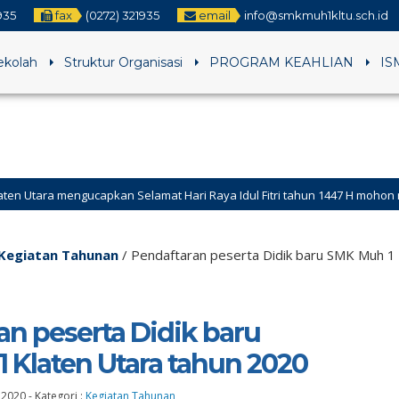
935
fax
(0272) 321935
email
info@smkmuh1kltu.sch.id
Sekolah
Struktur Organisasi
PROGRAM KEAHLIAN
IS
an Selamat Hari Raya Idul Fitri tahun 1447 H mohon maaf lahir dan bat
Kegiatan Tahunan
/
Pendaftaran peserta Didik baru SMK Muh 1
an peserta Didik baru
 Klaten Utara tahun 2020
 2020
-
Kategori :
Kegiatan Tahunan