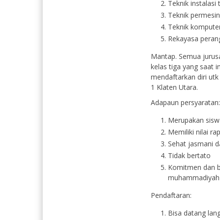
Teknik instalasi 
Teknik permesina
Teknik komputer 
Rekayasa perangk
Mantap. Semua jurusa
kelas tiga yang saat 
mendaftarkan diri ut
1 Klaten Utara.
Adapaun persyaratan:
Merupakan siswa
Memiliki nilai r
Sehat jasmani d
Tidak bertato
Komitmen dan b
muhammadiyah 1
Pendaftaran:
Bisa datang lan