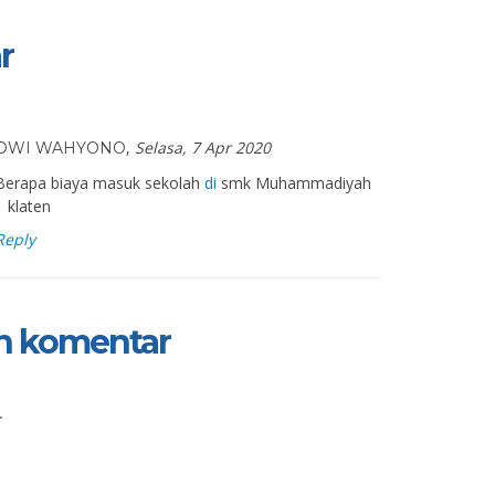
r
,
Selasa, 7 Apr 2020
DWI WAHYONO
Berapa biaya masuk sekolah
di
smk Muhammadiyah
1 klaten
Reply
n komentar