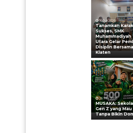
16 Jul 2026
Tanamkan Karak
Sukses, SMK
Muhammadiyah 1
Utara Gelar Pem
Disiplin Bersam
Klaten
26 Mei 2026
MUSAKA: Sekola
Gen Z yang Mau
Tanpa Bikin Do