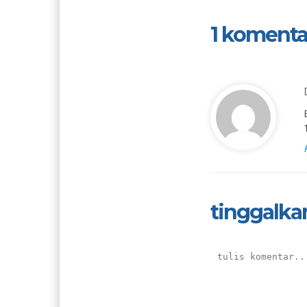
1 komenta
tinggalka