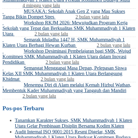
4 minggu yang lalu
MUSAKA: Sekolah Anak Gen Z yang Mau Sukses
Tanpa Bikin Dompet Stres
2 bulan yang lalu
Workshop RKJM 2026: Mewujudkan Program Kerja
Sekolah yang Tepat dan Berkualitas SMK Muhammadiyah 1 Klaten
Utara
2 bulan yang lalu
Semarak Iduladha 1447 H, SMK Muhammadiyah 1
Klaten Utara Berbagi Hewan Kurban
2 bulan yang lalu
Workshop Desiminasi Pembelajaran bagi SMK, Wujud
Komitmen SMK Muhammadiyah 1 Klaten Utara dalam Inovasi
Pendidikan
2 bulan yang lalu
Semangat Menggapai Masa Depan, Pelepasan Siswa
Kelas XII SMK Muhammadiyah 1 Klaten Utara Berlangsung
Khidmat
2 bulan yang lalu
Menempa Diri di Alam melalui Kemah Hizbul Wathan,
Membentuk Kader Muhammadiyah yang Tangguh dan Mandiri
2 bulan yang lalu
Pos-pos Terbaru
Tanamkan Karakter Sukses, SMK Muhammadiyah 1 Klaten
Utara Gelar Pembinaan Disiplin Bersama Kodim Klaten
Audit Internal ISO 9001:2015 Resmi Digelar, SMK
Muhammadiyah 1 Klaten Utara Perkuat Komitmen Budaya