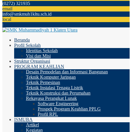
(0272) 321935
email
info@smkmuh1kltu.sch.id
local
:
Beranda
Profil Sekolah
Identitas Sekolah
Visi dan Misi
Struktur Organisasi
PROGRAM KEAHLIAN
Desain Pemodelan dan Informasi Bangunan
Teknik Komputer Jaringan
Teknik Pemesinan
Teknik Instalasi Tenaga Listrik
Teknik Konstruksi dan Perumahan
Rekayasa Perangkat Lunak
Software Engineering
Prospek Program Keahlian PPLG
Profil RPL
ISMUBA
Artikel
Kegiatan