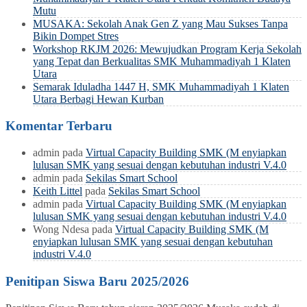
Mutu
MUSAKA: Sekolah Anak Gen Z yang Mau Sukses Tanpa
Bikin Dompet Stres
Workshop RKJM 2026: Mewujudkan Program Kerja Sekolah
yang Tepat dan Berkualitas SMK Muhammadiyah 1 Klaten
Utara
Semarak Iduladha 1447 H, SMK Muhammadiyah 1 Klaten
Utara Berbagi Hewan Kurban
Komentar Terbaru
admin
pada
Virtual Capacity Building SMK (M enyiapkan
lulusan SMK yang sesuai dengan kebutuhan industri V.4.0
admin
pada
Sekilas Smart School
Keith Littel
pada
Sekilas Smart School
admin
pada
Virtual Capacity Building SMK (M enyiapkan
lulusan SMK yang sesuai dengan kebutuhan industri V.4.0
Wong Ndesa
pada
Virtual Capacity Building SMK (M
enyiapkan lulusan SMK yang sesuai dengan kebutuhan
industri V.4.0
Penitipan Siswa Baru 2025/2026