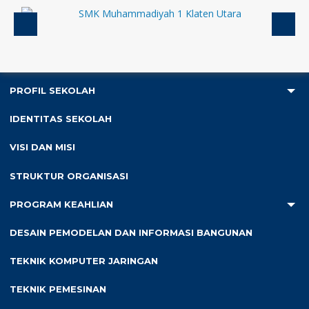
BERANDA
PROFIL SEKOLAH
4
IDENTITAS SEKOLAH
VISI DAN MISI
Anda ada di :
Home
/
Kegiatan Tahunan
/
Penyerahan PPDB
SMK Muh 1 Klaten Utara di SMP Negeri 1 Jatinom
STRUKTUR ORGANISASI
PROGRAM KEAHLIAN
Penyerahan PPDB SMK Muh
DESAIN PEMODELAN DAN INFORMASI BANGUNAN
1 Klaten Utara di SMP Negeri 1
TEKNIK KOMPUTER JARINGAN
Jatinom
TEKNIK PEMESINAN
Diterbitkan :
Sabtu, 13 Jun 2020
-
Kategori :
Kegiatan Tahunan