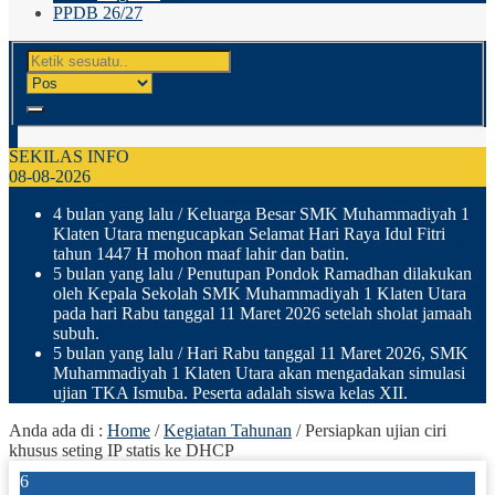
PPDB 26/27
SEKILAS INFO
08-08-2026
4 bulan yang lalu
/ Keluarga Besar SMK Muhammadiyah 1
Klaten Utara mengucapkan Selamat Hari Raya Idul Fitri
tahun 1447 H mohon maaf lahir dan batin.
5 bulan yang lalu
/ Penutupan Pondok Ramadhan dilakukan
oleh Kepala Sekolah SMK Muhammadiyah 1 Klaten Utara
pada hari Rabu tanggal 11 Maret 2026 setelah sholat jamaah
subuh.
5 bulan yang lalu
/ Hari Rabu tanggal 11 Maret 2026, SMK
Muhammadiyah 1 Klaten Utara akan mengadakan simulasi
ujian TKA Ismuba. Peserta adalah siswa kelas XII.
Anda ada di :
Home
/
Kegiatan Tahunan
/
Persiapkan ujian ciri
khusus seting IP statis ke DHCP
6