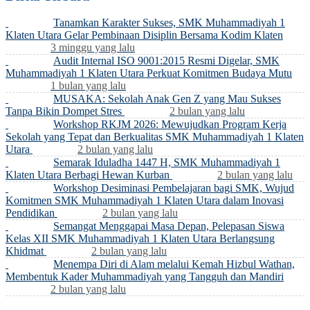
Tanamkan Karakter Sukses, SMK Muhammadiyah 1
Klaten Utara Gelar Pembinaan Disiplin Bersama Kodim Klaten
3 minggu yang lalu
Audit Internal ISO 9001:2015 Resmi Digelar, SMK
Muhammadiyah 1 Klaten Utara Perkuat Komitmen Budaya Mutu
1 bulan yang lalu
MUSAKA: Sekolah Anak Gen Z yang Mau Sukses
Tanpa Bikin Dompet Stres
2 bulan yang lalu
Workshop RKJM 2026: Mewujudkan Program Kerja
Sekolah yang Tepat dan Berkualitas SMK Muhammadiyah 1 Klaten
Utara
2 bulan yang lalu
Semarak Iduladha 1447 H, SMK Muhammadiyah 1
Klaten Utara Berbagi Hewan Kurban
2 bulan yang lalu
Workshop Desiminasi Pembelajaran bagi SMK, Wujud
Komitmen SMK Muhammadiyah 1 Klaten Utara dalam Inovasi
Pendidikan
2 bulan yang lalu
Semangat Menggapai Masa Depan, Pelepasan Siswa
Kelas XII SMK Muhammadiyah 1 Klaten Utara Berlangsung
Khidmat
2 bulan yang lalu
Menempa Diri di Alam melalui Kemah Hizbul Wathan,
Membentuk Kader Muhammadiyah yang Tangguh dan Mandiri
2 bulan yang lalu