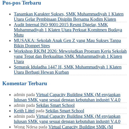
Pos-pos Terbaru
Tanamkan Karakter Sukses, SMK Muhammadiyah 1 Klaten
Utara Gelar Pembinaan Disiplin Bersama Kodim Klaten
Audit Internal ISO 9001:2015 Resmi Digelar, SMK
Muhammadiyah 1 Klaten Utara Perkuat Komitmen Budaya
Mutu
MUSAKA: Sekolah Anak Gen Z yang Mau Sukses Tanpa
Bikin Dompet Stres
Workshop RKJM 2026: Mewujudkan Program Kerja Sekolah
yang Tepat dan Berkualitas SMK Muhammadiyah 1 Klaten
Utara
Semarak Iduladha 1447 H, SMK Muhammadiyah 1 Klaten
Utara Berbagi Hewan Kurban
Komentar Terbaru
admin
pada
Virtual Capacity Building SMK (M enyiapkan
lulusan SMK yang sesuai dengan kebutuhan industri V.4.0
admin
pada
Sekilas Smart School
Keith Littel
pada
Sekilas Smart School
admin
pada
Virtual Capacity Building SMK (M enyiapkan
lulusan SMK yang sesuai dengan kebutuhan industri V.4.0
Wong Ndesa
pada
Virtual Capacity Building SMK (M