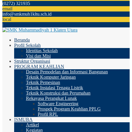
(0272) 321935
email
info@smkmuh1kltu.sch.id
local
:
Beranda
Profil Sekolah
Identitas Sekolah
Visi dan Misi
Struktur Organisasi
PROGRAM KEAHLIAN
Desain Pemodelan dan Informasi Bangunan
Teknik Komputer Jaringan
Teknik Pemesinan
Teknik Instalasi Tenaga Listrik
Teknik Konstruksi dan Perumahan
Rekayasa Perangkat Lunak
Software Engineering
Prospek Program Keahlian PPLG
Profil RPL
ISMUBA
Artikel
Kegiatan