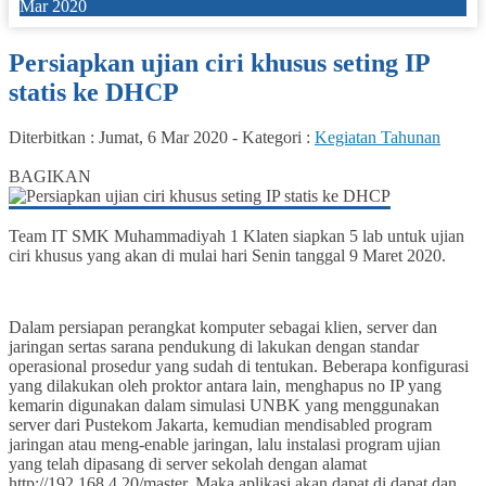
Mar 2020
Persiapkan ujian ciri khusus seting IP
statis ke DHCP
Diterbitkan :
Jumat, 6 Mar 2020
-
Kategori :
Kegiatan Tahunan
0
BAGIKAN
Team IT SMK Muhammadiyah 1 Klaten siapkan 5 lab untuk ujian
ciri khusus yang akan di mulai hari Senin tanggal 9 Maret 2020.
Dalam persiapan perangkat komputer sebagai klien, server dan
jaringan sertas sarana pendukung di lakukan dengan standar
operasional prosedur yang sudah di tentukan. Beberapa konfigurasi
yang dilakukan oleh proktor antara lain, menghapus no IP yang
kemarin digunakan dalam simulasi UNBK yang menggunakan
server dari Pustekom Jakarta, kemudian mendisabled program
jaringan atau meng-enable jaringan, lalu instalasi program ujian
yang telah dipasang di server sekolah dengan alamat
http://192.168.4.20/master. Maka aplikasi akan dapat di dapat dan