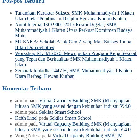
Pos-pos Terbaru
Tanamkan Karakter Sukses, SMK Muhammadiyah 1 Klaten
Utara Gelar Pembinaan Disiplin Bersama Kodim Klaten
Audit Internal ISO 9001:2015 Resmi Digelar, SMK
Muhammadiyah 1 Klaten Utara Perkuat Komitmen Budaya
Mutu
MUSAKA: Sekolah Anak Gen Z yang Mau Sukses Tanpa
Bikin Dompet Stres
Workshop RKJM 2026: Mewujudkan Program Kerja Sekolah
yang Tepat dan Berkualitas SMK Muhammadiyah 1 Klaten
Utara
Semarak Iduladha 1447 H, SMK Muhammadiyah 1 Klaten
Utara Berbagi Hewan Kurban
Komentar Terbaru
admin
pada
Virtual Capacity Building SMK (M enyiapkan
lulusan SMK yang sesuai dengan kebutuhan industri V.4.0
admin
pada
Sekilas Smart School
Keith Littel
pada
Sekilas Smart School
admin
pada
Virtual Capacity Building SMK (M enyiapkan
lulusan SMK yang sesuai dengan kebutuhan industri V.4.0
Wong Ndesa
pada
Virtual Capacity Building SMK (M