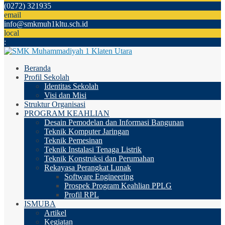
(0272) 321935
email
info@smkmuh1kltu.sch.id
local
:
Beranda
Profil Sekolah
Identitas Sekolah
Visi dan Misi
Struktur Organisasi
PROGRAM KEAHLIAN
Desain Pemodelan dan Informasi Bangunan
Teknik Komputer Jaringan
Teknik Pemesinan
Teknik Instalasi Tenaga Listrik
Teknik Konstruksi dan Perumahan
Rekayasa Perangkat Lunak
Software Engineering
Prospek Program Keahlian PPLG
Profil RPL
ISMUBA
Artikel
Kegiatan