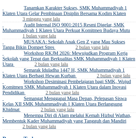
Tanamkan Karakter Sukses, SMK Muhammadiyah 1
Klaten Utara Gelar Pembinaan Disiplin Bersama Kodim Klaten
3 minggu yang lalu
Audit Internal ISO 9001:2015 Resmi Digelar, SMK
Muhammadiyah 1 Klaten Utara Perkuat Komitmen Budaya Mutu
1 bulan yang lalu
MUSAKA: Sekolah Anak Gen Z yang Mau Sukses
Tanpa Bikin Dompet Stres
2 bulan yang lalu
Workshop RKJM 2026: Mewujudkan Program Kerja
Sekolah yang Tepat dan Berkualitas SMK Muhammadiyah 1 Klaten
Utara
2 bulan yang lalu
Semarak Iduladha 1447 H, SMK Muhammadiyah 1
Klaten Utara Berbagi Hewan Kurban
2 bulan yang lalu
Workshop Desiminasi Pembelajaran bagi SMK, Wujud
Komitmen SMK Muhammadiyah 1 Klaten Utara dalam Inovasi
Pendidikan
2 bulan yang lalu
Semangat Menggapai Masa Depan, Pelepasan Siswa
Kelas XII SMK Muhammadiyah 1 Klaten Utara Berlangsung
Khidmat
2 bulan yang lalu
Menempa Diri di Alam melalui Kemah Hizbul Wathan,
Membentuk Kader Muhammadiyah yang Tangguh dan Mandiri
2 bulan yang lalu