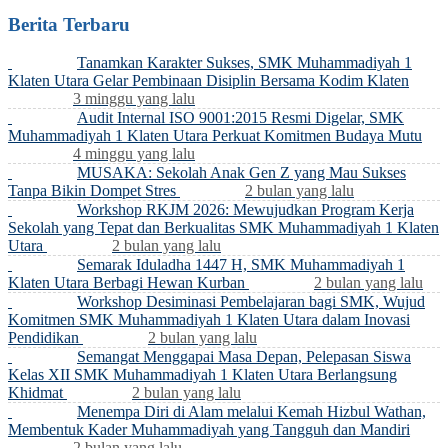
Berita Terbaru
Tanamkan Karakter Sukses, SMK Muhammadiyah 1
Klaten Utara Gelar Pembinaan Disiplin Bersama Kodim Klaten
3 minggu yang lalu
Audit Internal ISO 9001:2015 Resmi Digelar, SMK
Muhammadiyah 1 Klaten Utara Perkuat Komitmen Budaya Mutu
4 minggu yang lalu
MUSAKA: Sekolah Anak Gen Z yang Mau Sukses
Tanpa Bikin Dompet Stres
2 bulan yang lalu
Workshop RKJM 2026: Mewujudkan Program Kerja
Sekolah yang Tepat dan Berkualitas SMK Muhammadiyah 1 Klaten
Utara
2 bulan yang lalu
Semarak Iduladha 1447 H, SMK Muhammadiyah 1
Klaten Utara Berbagi Hewan Kurban
2 bulan yang lalu
Workshop Desiminasi Pembelajaran bagi SMK, Wujud
Komitmen SMK Muhammadiyah 1 Klaten Utara dalam Inovasi
Pendidikan
2 bulan yang lalu
Semangat Menggapai Masa Depan, Pelepasan Siswa
Kelas XII SMK Muhammadiyah 1 Klaten Utara Berlangsung
Khidmat
2 bulan yang lalu
Menempa Diri di Alam melalui Kemah Hizbul Wathan,
Membentuk Kader Muhammadiyah yang Tangguh dan Mandiri
2 bulan yang lalu