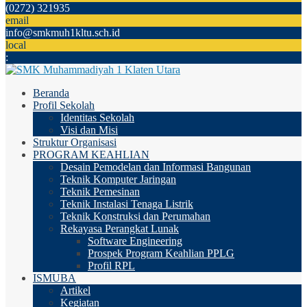
(0272) 321935
email
info@smkmuh1kltu.sch.id
local
:
Beranda
Profil Sekolah
Identitas Sekolah
Visi dan Misi
Struktur Organisasi
PROGRAM KEAHLIAN
Desain Pemodelan dan Informasi Bangunan
Teknik Komputer Jaringan
Teknik Pemesinan
Teknik Instalasi Tenaga Listrik
Teknik Konstruksi dan Perumahan
Rekayasa Perangkat Lunak
Software Engineering
Prospek Program Keahlian PPLG
Profil RPL
ISMUBA
Artikel
Kegiatan