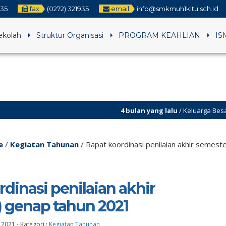
935
fax
(0272) 321935
email
info@smkmuh1kltu.sch.id
Sekolah
Struktur Organisasi
PROGRAM KEAHLIAN
IS
4 bulan yang lalu
/ Keluarga Besar SMK Muhammadiyah
e
/
Kegiatan Tahunan
/
Rapat koordinasi penilaian akhir semest
dinasi penilaian akhir
) genap tahun 2021
i 2021
-
Kategori :
Kegiatan Tahunan