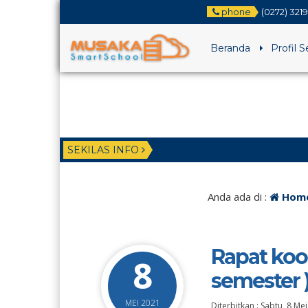
phone
(0272) 321
Beranda
Profil 
SEKILAS INFO
Anda ada di :
Hom
Rapat koor
8
semester 
MEI 2021
Diterbitkan :
Sabtu, 8 Me