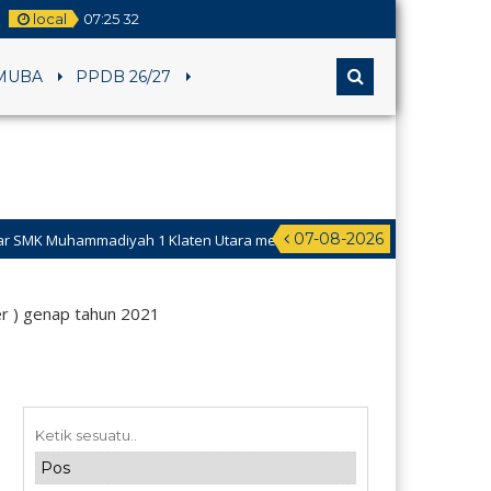
local
07
:
25
33
MUBA
PPDB 26/27
07-08-2026
 1 Klaten Utara mengucapkan Selamat Hari Raya Idul Fitri tahun 1447 H
er ) genap tahun 2021