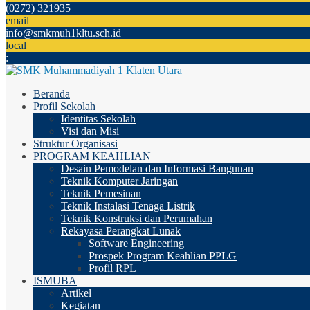
(0272) 321935
email
info@smkmuh1kltu.sch.id
local
:
Beranda
Profil Sekolah
Identitas Sekolah
Visi dan Misi
Struktur Organisasi
PROGRAM KEAHLIAN
Desain Pemodelan dan Informasi Bangunan
Teknik Komputer Jaringan
Teknik Pemesinan
Teknik Instalasi Tenaga Listrik
Teknik Konstruksi dan Perumahan
Rekayasa Perangkat Lunak
Software Engineering
Prospek Program Keahlian PPLG
Profil RPL
ISMUBA
Artikel
Kegiatan