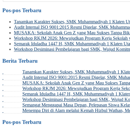
Pos-pos Terbaru
Tanamkan Karakter Sukses, SMK Muhammadiyah 1 Klaten Uta
Audit Internal ISO 9001:2015 Resmi Digelar, SMK Muhamma
MUSAKA: Sekolah Anak Gen Z yang Mau Sukses Tanpa Biki
Workshop RKJM 2026: Mewujudkan Program Kerja Sekolah y
Semarak Iduladha 1447 H, SMK Muhammadiyah 1 Klaten Uta
Workshop Desiminasi Pembelajaran bagi SMK, Wujud Komitm
Berita Terbaru
Tanamkan Karakter Sukses, SMK Muhammadiyah 1 Klaten
Audit Internal ISO 9001:2015 Resmi Digelar, SMK Muh
MUSAKA: Sekolah Anak Gen Z yang Mau Sukses Tanpa 
Workshop RKJM 2026: Mewujudkan Program Kerja Sekol
Semarak Iduladha 1447 H, SMK Muhammadiyah 1 Klaten
Workshop Desiminasi Pembelajaran bagi SMK, Wujud Ko
Semangat Menggapai Masa Depan, Pelepasan Siswa Kel
Menempa Diri di Alam melalui Kemah Hizbul Wathan, 
Pos-pos Terbaru