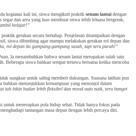
a kegiatan kali ini, siswa mengikuti praktik
senam lantai
dengan
segar dan area yang luas membuat siswa lebih leluasa bergerak,
sambil belajar!”
 praktik gerakan secara bertahap. Penjelasan disampaikan dengan
nsif, siswa dibimbing agar mampu melakukan gerakan rol depan dan
a, rol depan itu gampang-gampang susah, tapi seru parah!”
. Puan. Ia menambahkan bahwa senam lantai merupakan salah satu
atih. Beberapa siswa bahkan sempat tertawa bersama ketika mencoba
 tidak sungkan untuk saling memberi dukungan. Suasana latihan pun
a siswa bahkan menunjukkan kemampuan yang menonjol dalam
i tuh bikin badan lebih fleksibel dan mood auto naik, seru banget
i untuk menerapkan pola hidup sehat. Tidak hanya fokus pada
 menghadapi tantangan masa depan dengan lebih percaya diri.