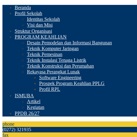
Beranda
Profil Sekolah
Identitas Sekolah
Visi dan Misi
Struktur Organisasi
PROGRAM KEAHLIAN
Desain Pemodelan dan Informasi Bangunan
Teknik Komputer Jaringan
Teknik Pemesinan
Teknik Instalasi Tenaga Listrik
Teknik Konstruksi dan Perumahan
Rekayasa Perangkat Lunak
Software Engineering
Prospek Program Keahlian PPLG
Profil RPL
ISMUBA
Artikel
Kegiatan
PPDB 26/27
phone
(0272) 321935
fax