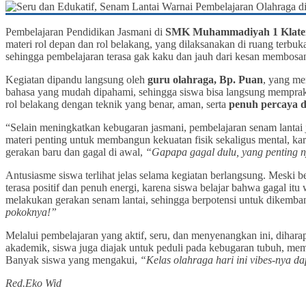
Pembelajaran Pendidikan Jasmani di
SMK Muhammadiyah 1 Klate
materi
rol depan dan rol belakang, yang dilaksanakan di ruang terbu
sehingga pembelajaran terasa gak kaku dan jauh dari kesan membosa
Kegiatan dipandu langsung oleh
guru olahraga, Bp. Puan
, yang me
bahasa yang mudah dipahami, sehingga siswa bisa langsung memprakt
rol belakang dengan teknik yang benar, aman, serta
penuh percaya d
“Selain meningkatkan kebugaran jasmani, pembelajaran senam lantai 
materi penting untuk membangun kekuatan fisik sekaligus mental, ka
gerakan baru dan gagal di awal,
“Gapapa gagal dulu, yang penting nyo
Antusiasme siswa terlihat jelas selama kegiatan berlangsung. Meski
terasa positif dan penuh energi, karena siswa belajar bahwa gagal 
melakukan gerakan senam lantai, sehingga berpotensi untuk dikemban
pokoknya!”
Melalui pembelajaran yang aktif, seru, dan menyenangkan ini, dihar
akademik, siswa juga diajak untuk peduli pada kebugaran tubuh, mem
Banyak siswa yang mengakui,
“Kelas olahraga hari ini vibes-nya da
Red.Eko Wid