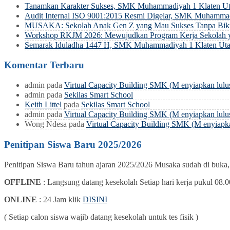
Tanamkan Karakter Sukses, SMK Muhammadiyah 1 Klaten Uta
Audit Internal ISO 9001:2015 Resmi Digelar, SMK Muhamma
MUSAKA: Sekolah Anak Gen Z yang Mau Sukses Tanpa Biki
Workshop RKJM 2026: Mewujudkan Program Kerja Sekolah y
Semarak Iduladha 1447 H, SMK Muhammadiyah 1 Klaten Uta
Komentar Terbaru
admin
pada
Virtual Capacity Building SMK (M enyiapkan lulu
admin
pada
Sekilas Smart School
Keith Littel
pada
Sekilas Smart School
admin
pada
Virtual Capacity Building SMK (M enyiapkan lulu
Wong Ndesa
pada
Virtual Capacity Building SMK (M enyiapka
Penitipan Siswa Baru 2025/2026
Penitipan Siswa Baru tahun ajaran 2025/2026 Musaka sudah di buka
OFFLINE
: Langsung datang kesekolah Setiap hari kerja pukul 08.0
ONLINE
: 24 Jam klik
DISINI
( Setiap calon siswa wajib datang kesekolah untuk tes fisik )