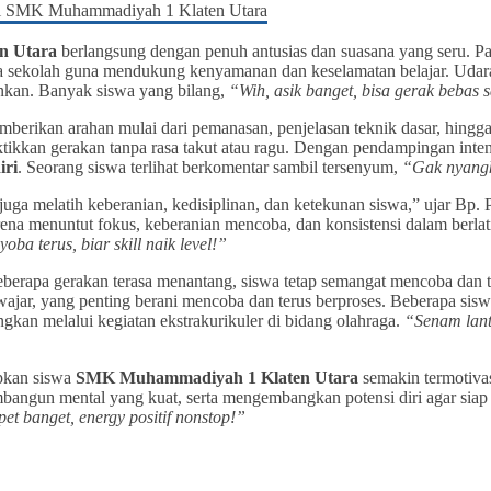
n Utara
berlangsung dengan penuh antusias dan suasana yang seru. Pad
ka sekolah guna mendukung kenyamanan dan keselamatan belajar. Udara 
nkan. Banyak siswa yang bilang,
“Wih, asik banget, bisa gerak bebas 
mberikan arahan mulai dari pemanasan, penjelasan teknik dasar, hingga
ikkan gerakan tanpa rasa takut atau ragu. Dengan pendampingan inte
iri
. Seorang siswa terlihat berkomentar sambil tersenyum,
“Gak nyangk
juga melatih keberanian, kedisiplinan, dan ketekunan siswa,” ujar Bp
rena menuntut fokus, keberanian mencoba, dan konsistensi dalam berl
ba terus, biar skill naik level!”
 beberapa gerakan terasa menantang, siswa tetap semangat mencoba dan
itu wajar, yang penting berani mencoba dan terus berproses. Beberap
gkan melalui kegiatan ekstrakurikuler di bidang olahraga.
“Senam lanta
apkan siswa
SMK Muhammadiyah 1 Klaten Utara
semakin termotivas
bangun mental yang kuat, serta mengembangkan potensi diri agar siap
pet banget, energy positif nonstop!”