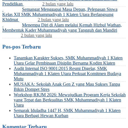
Pendidikan
2 bulan yang lalu
Semangat Menggapai Masa Depan, Pelepasan Siswa
Kelas XII SMK Muhammadiyah 1 Klaten Utara Berlangsung
Khidmat
2 bulan yang lalu
Menempa Diri di Alam melalui Kemah Hizbul Wathan,
Membentuk Kader Muhammadiyah yang Tangguh dan Mandiri
2 bulan yang lalu
Pos-pos Terbaru
Tanamkan Karakter Sukses, SMK Muhammadiyah 1 Klaten
Utara Gelar Pembinaan Disiplin Bersama Kodim Klaten
Audit Internal ISO 9001:2015 Resmi Digelar, SMK
Muhammadiyah 1 Klaten Utara Perkuat Komitmen Budaya
Mutu
MUSAKA: Sekolah Anak Gen Z yang Mau Sukses Tanpa
Bikin Dompet Stres
Workshop RKJM 2026: Mewujudkan Program Kerja Sekolah
yang Tepat dan Berkualitas SMK Muhammadiyah 1 Klaten
Utara
Semarak Iduladha 1447 H, SMK Muhammadiyah 1 Klaten
Utara Berbagi Hewan Kurban
Komentar Terbaru