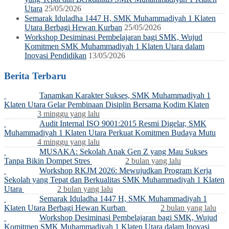
Utara
25/05/2026
Semarak Iduladha 1447 H, SMK Muhammadiyah 1 Klaten
Utara Berbagi Hewan Kurban
25/05/2026
Workshop Desiminasi Pembelajaran bagi SMK, Wujud
Komitmen SMK Muhammadiyah 1 Klaten Utara dalam
Inovasi Pendidikan
13/05/2026
Berita Terbaru
Tanamkan Karakter Sukses, SMK Muhammadiyah 1
Klaten Utara Gelar Pembinaan Disiplin Bersama Kodim Klaten
3 minggu yang lalu
Audit Internal ISO 9001:2015 Resmi Digelar, SMK
Muhammadiyah 1 Klaten Utara Perkuat Komitmen Budaya Mutu
4 minggu yang lalu
MUSAKA: Sekolah Anak Gen Z yang Mau Sukses
Tanpa Bikin Dompet Stres
2 bulan yang lalu
Workshop RKJM 2026: Mewujudkan Program Kerja
Sekolah yang Tepat dan Berkualitas SMK Muhammadiyah 1 Klaten
Utara
2 bulan yang lalu
Semarak Iduladha 1447 H, SMK Muhammadiyah 1
Klaten Utara Berbagi Hewan Kurban
2 bulan yang lalu
Workshop Desiminasi Pembelajaran bagi SMK, Wujud
Komitmen SMK Muhammadiyah 1 Klaten Utara dalam Inovasi