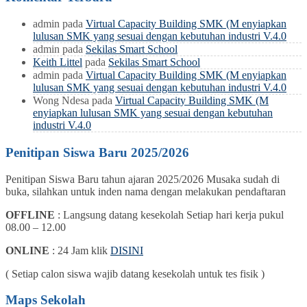
admin
pada
Virtual Capacity Building SMK (M enyiapkan
lulusan SMK yang sesuai dengan kebutuhan industri V.4.0
admin
pada
Sekilas Smart School
Keith Littel
pada
Sekilas Smart School
admin
pada
Virtual Capacity Building SMK (M enyiapkan
lulusan SMK yang sesuai dengan kebutuhan industri V.4.0
Wong Ndesa
pada
Virtual Capacity Building SMK (M
enyiapkan lulusan SMK yang sesuai dengan kebutuhan
industri V.4.0
Penitipan Siswa Baru 2025/2026
Penitipan Siswa Baru tahun ajaran 2025/2026 Musaka sudah di
buka, silahkan untuk inden nama dengan melakukan pendaftaran
OFFLINE
: Langsung datang kesekolah Setiap hari kerja pukul
08.00 – 12.00
ONLINE
: 24 Jam klik
DISINI
( Setiap calon siswa wajib datang kesekolah untuk tes fisik )
Maps Sekolah