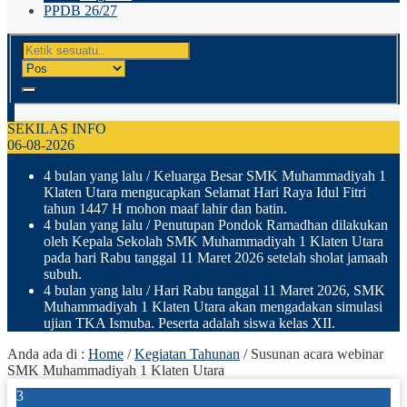
PPDB 26/27
SEKILAS INFO
06-08-2026
4 bulan yang lalu
/ Keluarga Besar SMK Muhammadiyah 1
Klaten Utara mengucapkan Selamat Hari Raya Idul Fitri
tahun 1447 H mohon maaf lahir dan batin.
4 bulan yang lalu
/ Penutupan Pondok Ramadhan dilakukan
oleh Kepala Sekolah SMK Muhammadiyah 1 Klaten Utara
pada hari Rabu tanggal 11 Maret 2026 setelah sholat jamaah
subuh.
4 bulan yang lalu
/ Hari Rabu tanggal 11 Maret 2026, SMK
Muhammadiyah 1 Klaten Utara akan mengadakan simulasi
ujian TKA Ismuba. Peserta adalah siswa kelas XII.
Anda ada di :
Home
/
Kegiatan Tahunan
/
Susunan acara webinar
SMK Muhammadiyah 1 Klaten Utara
3