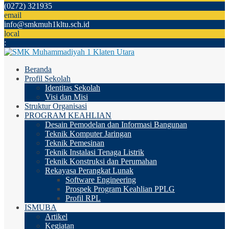
(0272) 321935
email
info@smkmuh1kltu.sch.id
local
:
Beranda
Profil Sekolah
Identitas Sekolah
Visi dan Misi
Struktur Organisasi
PROGRAM KEAHLIAN
Desain Pemodelan dan Informasi Bangunan
Teknik Komputer Jaringan
Teknik Pemesinan
Teknik Instalasi Tenaga Listrik
Teknik Konstruksi dan Perumahan
Rekayasa Perangkat Lunak
Software Engineering
Prospek Program Keahlian PPLG
Profil RPL
ISMUBA
Artikel
Kegiatan