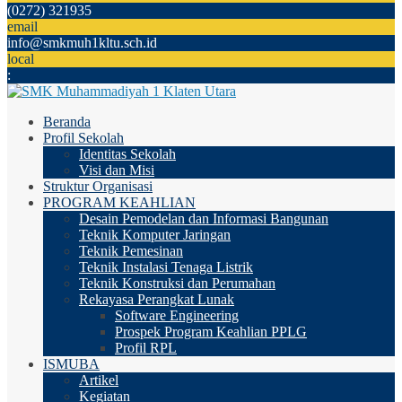
(0272) 321935
email
info@smkmuh1kltu.sch.id
local
:
Beranda
Profil Sekolah
Identitas Sekolah
Visi dan Misi
Struktur Organisasi
PROGRAM KEAHLIAN
Desain Pemodelan dan Informasi Bangunan
Teknik Komputer Jaringan
Teknik Pemesinan
Teknik Instalasi Tenaga Listrik
Teknik Konstruksi dan Perumahan
Rekayasa Perangkat Lunak
Software Engineering
Prospek Program Keahlian PPLG
Profil RPL
ISMUBA
Artikel
Kegiatan