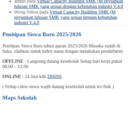
admin
pada
Virtual Capacity Building SMK (M enyiapkan
lulusan SMK yang sesuai dengan kebutuhan industri V.4.0
Wong Ndesa
pada
Virtual Capacity Building SMK (M
enyiapkan lulusan SMK yang sesuai dengan kebutuhan
industri V.4.0
Penitipan Siswa Baru 2025/2026
Penitipan Siswa Baru tahun ajaran 2025/2026 Musaka sudah di
buka, silahkan untuk inden nama dengan melakukan pendaftaran
OFFLINE
: Langsung datang kesekolah Setiap hari kerja pukul
08.00 – 12.00
ONLINE
: 24 Jam klik
DISINI
( Setiap calon siswa wajib datang kesekolah untuk tes fisik )
Maps Sekolah