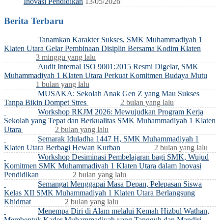
Inovasi Pendidikan
13/05/2026
Berita Terbaru
Tanamkan Karakter Sukses, SMK Muhammadiyah 1
Klaten Utara Gelar Pembinaan Disiplin Bersama Kodim Klaten
3 minggu yang lalu
Audit Internal ISO 9001:2015 Resmi Digelar, SMK
Muhammadiyah 1 Klaten Utara Perkuat Komitmen Budaya Mutu
1 bulan yang lalu
MUSAKA: Sekolah Anak Gen Z yang Mau Sukses
Tanpa Bikin Dompet Stres
2 bulan yang lalu
Workshop RKJM 2026: Mewujudkan Program Kerja
Sekolah yang Tepat dan Berkualitas SMK Muhammadiyah 1 Klaten
Utara
2 bulan yang lalu
Semarak Iduladha 1447 H, SMK Muhammadiyah 1
Klaten Utara Berbagi Hewan Kurban
2 bulan yang lalu
Workshop Desiminasi Pembelajaran bagi SMK, Wujud
Komitmen SMK Muhammadiyah 1 Klaten Utara dalam Inovasi
Pendidikan
2 bulan yang lalu
Semangat Menggapai Masa Depan, Pelepasan Siswa
Kelas XII SMK Muhammadiyah 1 Klaten Utara Berlangsung
Khidmat
2 bulan yang lalu
Menempa Diri di Alam melalui Kemah Hizbul Wathan,
Membentuk Kader Muhammadiyah yang Tangguh dan Mandiri