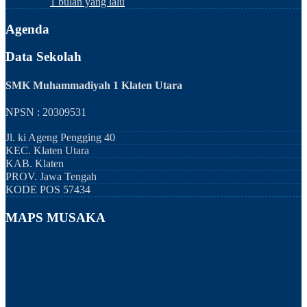
1 bulan yang lalu
Agenda
Data Sekolah
SMK Muhammadiyah 1 Klaten Utara
NPSN : 20309531
Jl. ki Ageng Pengging 40
KEC.
Klaten Utara
KAB.
Klaten
PROV.
Jawa Tengah
KODE POS
57434
MAPS MUSAKA