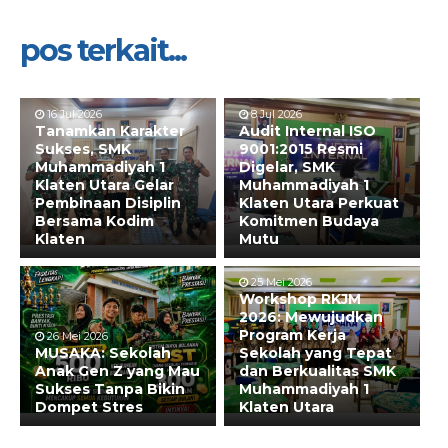
pos terkait...
16 Jul 2026
8 Jul 2026
Tanamkan Karakter
Audit Internal ISO
Sukses, SMK
9001:2015 Resmi
Muhammadiyah 1
Digelar, SMK
Klaten Utara Gelar
Muhammadiyah 1
Pembinaan Disiplin
Klaten Utara Perkuat
Bersama Kodim
Komitmen Budaya
Klaten
Mutu
25 Mei 2026
Workshop RKJM
2026: Mewujudkan
Program Kerja
26 Mei 2026
MUSAKA: Sekolah
Sekolah yang Tepat
Anak Gen Z yang Mau
dan Berkualitas SMK
Sukses Tanpa Bikin
Muhammadiyah 1
Dompet Stres
Klaten Utara